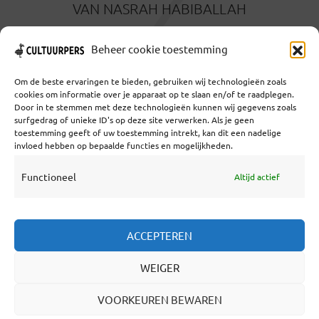
Z
VAN NASRAH HABIBALLAH
5 DAGEN GELEDEN
Beheer cookie toestemming
Om de beste ervaringen te bieden, gebruiken wij technologieën zoals
cookies om informatie over je apparaat op te slaan en/of te raadplegen.
Door in te stemmen met deze technologieën kunnen wij gegevens zoals
surfgedrag of unieke ID's op deze site verwerken. Als je geen
toestemming geeft of uw toestemming intrekt, kan dit een nadelige
Coöperatief Cultureel Persbureau U.A. | Salzburg 29 |
invloed hebben op bepaalde functies en mogelijkheden.
3524KS Utrecht | KvK: 55573592 |Btw:
NL851769731B01 | Bank: NL92 TRIO 0254 7521 01
Functioneel
Altijd actief
Samenwerken
ACCEPTEREN
Statuten
WEIGER
Redactiestatuut
Over Ons
VOORKEUREN BEWAREN