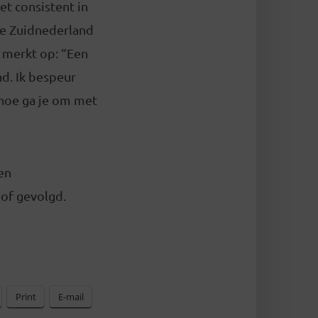
et consistent in
ie Zuidnederland
j merkt op: “Een
ad. Ik bespeur
 hoe ga je om met
en
 of gevolgd.
Print
E-mail