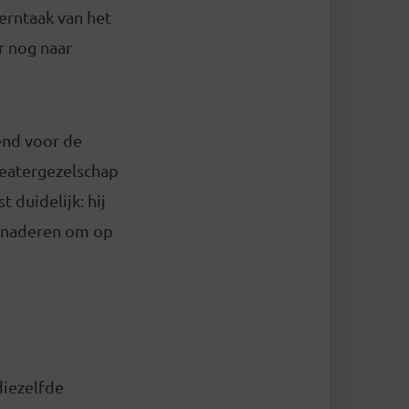
erntaak van het
r nog naar
end voor de
theatergezelschap
duidelijk: hij
benaderen om op
diezelfde