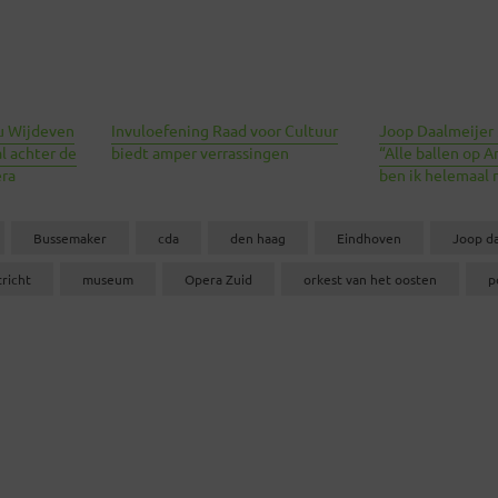
u Wijdeven
Invuloefening Raad voor Cultuur
Joop Daalmeijer
l achter de
biedt amper verrassingen
“Alle ballen op 
era
ben ik helemaal n
Bussemaker
cda
den haag
Eindhoven
Joop da
richt
museum
Opera Zuid
orkest van het oosten
p