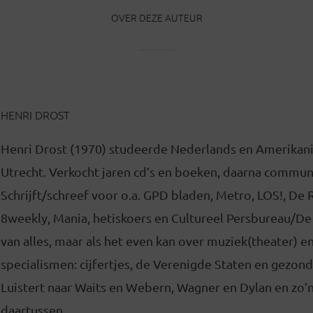
OVER DEZE AUTEUR
HENRI DROST
Henri Drost (1970) studeerde Nederlands en Amerikanis
Utrecht. Verkocht jaren cd’s en boeken, daarna commun
Schrijft/schreef voor o.a. GPD bladen, Metro, LOS!, De
8weekly, Mania, hetiskoers en Cultureel Persbureau/D
van alles, maar als het even kan over muziek(theater) e
specialismen: cijfertjes, de Verenigde Staten en gezon
Luistert naar Waits en Webern, Wagner en Dylan en zo’n
daartussen.