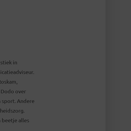
tiek in
icatieadviseur.
 Roskam,
e Dodo over
n sport. Andere
dheidszorg.
 beetje alles