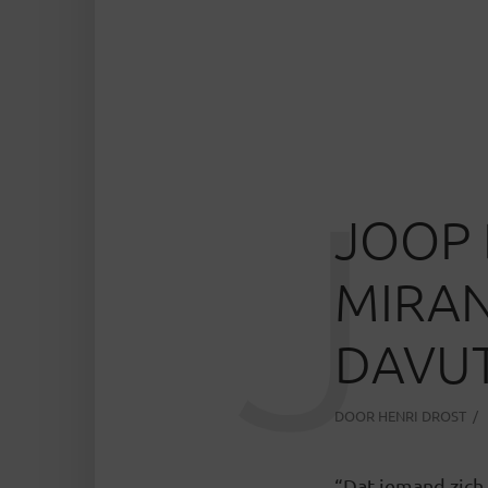
J
JOOP 
MIRAN
DAVU
DOOR
HENRI DROST
“Dat iemand zich b