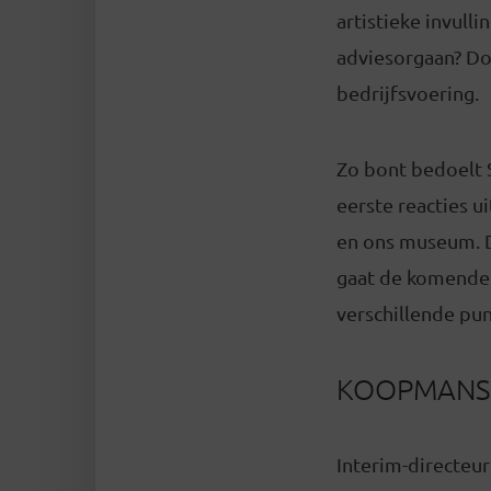
artistieke invull
adviesorgaan? Doe
bedrijfsvoering.
Zo bont bedoelt S
eerste reacties u
en ons museum. D
gaat de komende 
verschillende pun
KOOPMANS Z
Interim-directeur