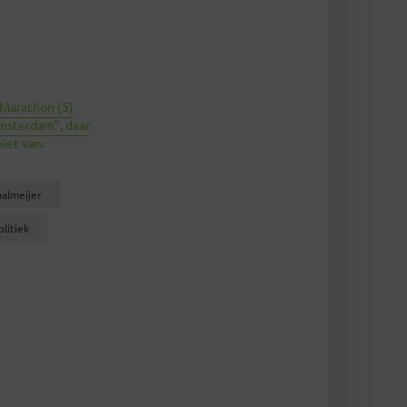
 Marathon (5)
Amsterdam”, daar
iet van.
almeijer
olitiek