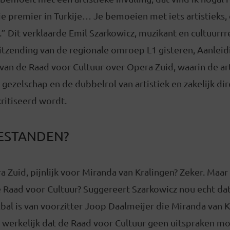
ie premier in Turkije… Je bemoeien met iets artistieks, 
.” Dit verklaarde Emil Szarkowicz, muzikant en cultuurrr
itzending van de regionale omroep L1 gisteren, Aanleidi
van de Raad voor Cultuur over Opera Zuid, waarin de art
e gezelschap en de dubbelrol van artistiek en zakelijk d
ritiseerd wordt.
ESTANDEN?
ra Zuid, pijnlijk voor Miranda van Kralingen? Zeker. Maa
e Raad voor Cultuur? Suggereert Szarkowicz nou echt da
bal is van voorzitter Joop Daalmeijer die Miranda van 
j werkelijk dat de Raad voor Cultuur geen uitspraken m