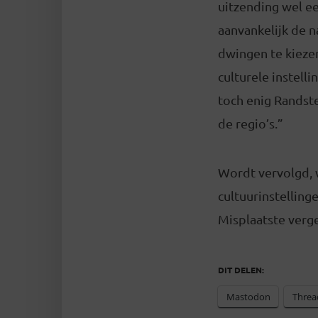
uitzending wel ee
aanvankelijk de n
dwingen te kiezen
culturele instell
toch enig Randste
de regio’s.”
Wordt vervolgd, w
cultuurinstelling
Misplaatste verge
DIT DELEN:
Mastodon
Threa