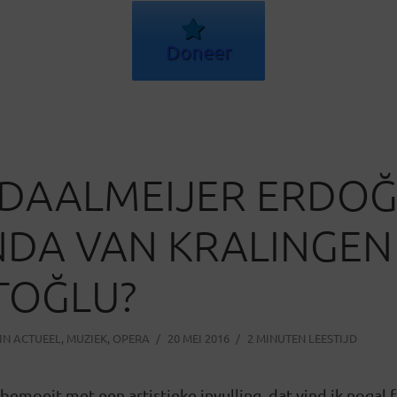
Doneer
DAALMEIJER ERDOĞ
DA VAN KRALINGEN
TOĞLU?
IN
ACTUEEL
,
MUZIEK
,
OPERA
20 MEI 2016
2 MINUTEN LEESTIJD
emoeit met een artistieke invulling, dat vind ik nogal fo