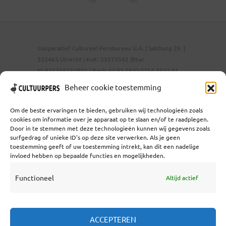
Coöperatief Cultureel Persbureau U.A. | Salzburg 29 |
3524KS Utrecht | KvK: 55573592 |Btw:
NL851769731B01 | Bank: NL92 TRIO 0254 7521 01
Beheer cookie toestemming
Om de beste ervaringen te bieden, gebruiken wij technologieën zoals
Samenwerken
cookies om informatie over je apparaat op te slaan en/of te raadplegen.
Statuten
Door in te stemmen met deze technologieën kunnen wij gegevens zoals
surfgedrag of unieke ID's op deze site verwerken. Als je geen
Redactiestatuut
toestemming geeft of uw toestemming intrekt, kan dit een nadelige
invloed hebben op bepaalde functies en mogelijkheden.
Over Ons
Functioneel
Altijd actief
ACCEPTEREN