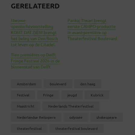
GERELATEERD
Nieuwe
Pankaj Tiwari brengt
openluchtvoorstelling
eerste CAMPO-productie
KOMT DAT ZIEN! brengt
in avant-première op
het beleg van Den Bosch
Theaterfestival Boulevard
tot leven op de Citadel.
Tien premières op Delft
Fringe Festival 2026 in de
binnenstad van Delft
Amsterdam
boulevard
den haag
Festival
Fringe
jeugd
Kubrick
Maastricht
Nederlands Theaterfestival
Nederlandse Reisopera
odyssee
shakespeare
theaterfestival
theaterfestival boulevard