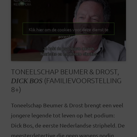
Klik hier om de cookies voor deze dienst te
accepteren
TONEELSCHAP BEUMER & DROST,
DICK BOS
(FAMILIEVOORSTELLING
8+)
Toneelschap Beumer & Drost brengt een veel
jongere legende tot leven op het podium:
Dick Bos, de eerste Nederlandse stripheld. De
meesterdetective die geen wapens nodig