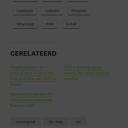
Facebook
LinkedIn
Pinterest
WhatsApp
Print
E-mail
GERELATEERD
Piepend plastic en
NDT in beweging: op
schizofrenie in Here We
toneel, het witte doek en
Live And Now van NDT en
erachter
Korzo
Raadselachtige dans bij
Voorjaarsontwaken van
Korzo en NDT
choreograaf
den haag
kat