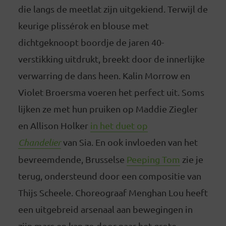
die langs de meetlat zijn uitgekiend. Terwijl de
keurige plissérok en blouse met
dichtgeknoopt boordje de jaren 40-
verstikking uitdrukt, breekt door de innerlijke
verwarring de dans heen. Kalin Morrow en
Violet Broersma voeren het perfect uit. Soms
lijken ze met hun pruiken op Maddie Ziegler
en Allison Holker
in het duet op
Chandelier
van Sia. En ook invloeden van het
bevreemdende, Brusselse
Peeping Tom
zie je
terug, ondersteund door een compositie van
Thijs Scheele. Choreograaf Menghan Lou heeft
een uitgebreid arsenaal aan bewegingen in
zijn mars en kan zo door naar het grote