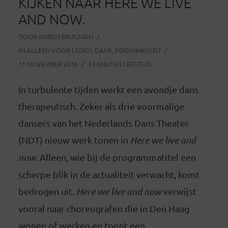
KIJKEN NAAR HERE WE LIVE
AND NOW.
DOOR
RUBEN BRUGMAN
IN
ALLEEN VOOR LEDEN
,
DANS
,
PODIUMKUNST
11 NOVEMBER 2016
3 MINUTEN LEESTIJD
In turbulente tijden werkt een avondje dans
therapeutisch. Zeker als drie voormalige
dansers van het Nederlands Dans Theater
(NDT) nieuw werk tonen in
Here we live and
now
. Alleen, wie bij de programmatitel een
scherpe blik in de actualiteit verwacht, komt
bedrogen uit.
Here we live and now
verwijst
vooral naar choreografen die in Den Haag
wonen of werken en toont een