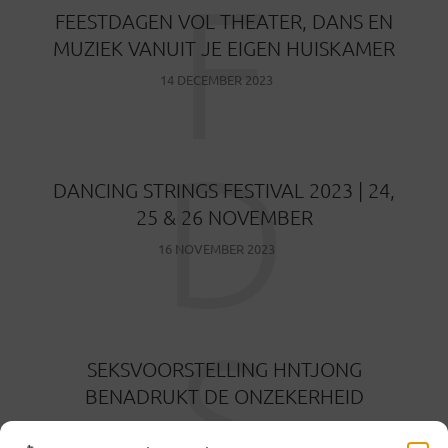
F
FEESTDAGEN VOL THEATER, DANS EN
MUZIEK VANUIT JE EIGEN HUISKAMER
14 DECEMBER 2023
D
DANCING STRINGS FESTIVAL 2023 | 24,
25 & 26 NOVEMBER
16 NOVEMBER 2023
S
SEKSVOORSTELLING HNTJONG
BENADRUKT DE ONZEKERHEID
18 OKTOBER 2023