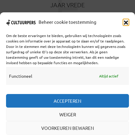
F
JAAR VREDE
7 APRIL 2025
Beheer cookie toestemming
Om de beste ervaringen te bieden, gebruiken wij technologieën zoals
cookies om informatie over je apparaat op te slaan en/of te raadplegen.
Door in te stemmen met deze technologieën kunnen wij gegevens zoals
surfgedrag of unieke ID's op deze site verwerken. Als je geen
toestemming geeft of uw toestemming intrekt, kan dit een nadelige
Coöperatief Cultureel Persbureau U.A. | Salzburg 29 |
invloed hebben op bepaalde functies en mogelijkheden.
3524KS Utrecht | KvK: 55573592 |Btw:
NL851769731B01 | Bank: NL92 TRIO 0254 7521 01
Functioneel
Altijd actief
Samenwerken
ACCEPTEREN
Statuten
WEIGER
Redactiestatuut
Over Ons
VOORKEUREN BEWAREN