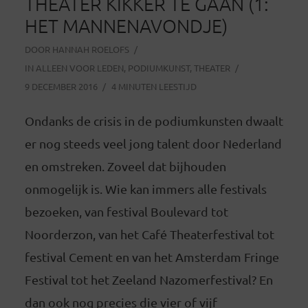
THEATER KIKKER TE GAAN (1:
HET MANNENAVONDJE)
DOOR
HANNAH ROELOFS
IN
ALLEEN VOOR LEDEN
,
PODIUMKUNST
,
THEATER
9 DECEMBER 2016
4 MINUTEN LEESTIJD
Ondanks de crisis in de podiumkunsten dwaalt
er nog steeds veel jong talent door Nederland
en omstreken. Zoveel dat bijhouden
onmogelijk is. Wie kan immers alle festivals
bezoeken, van festival Boulevard tot
Noorderzon, van het Café Theaterfestival tot
festival Cement en van het Amsterdam Fringe
Festival tot het Zeeland Nazomerfestival? En
dan ook nog precies die vier of vijf