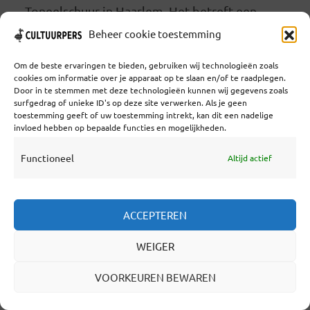
Toneelschuur in Haarlem. Het betreft een...
Lees verder
Beheer cookie toestemming
Om de beste ervaringen te bieden, gebruiken wij technologieën zoals
cookies om informatie over je apparaat op te slaan en/of te raadplegen.
LEES VERDER
Door in te stemmen met deze technologieën kunnen wij gegevens zoals
surfgedrag of unieke ID's op deze site verwerken. Als je geen
toestemming geeft of uw toestemming intrekt, kan dit een nadelige
invloed hebben op bepaalde functies en mogelijkheden.
Functioneel
Altijd actief
TALENTONTWIKKELING NIEUW
BUZZWORD IN DANSWERELD:
3 BEMOEDIGENDE
ACCEPTEREN
INITIATIEVEN
WEIGER
DOOR
RUBEN BRUGMAN
IN
ACTUEEL
,
ALLEEN VOOR LEDEN
,
DANS
VOORKEUREN BEWAREN
14 NOVEMBER 2013
4 MINUTEN LEESTIJD