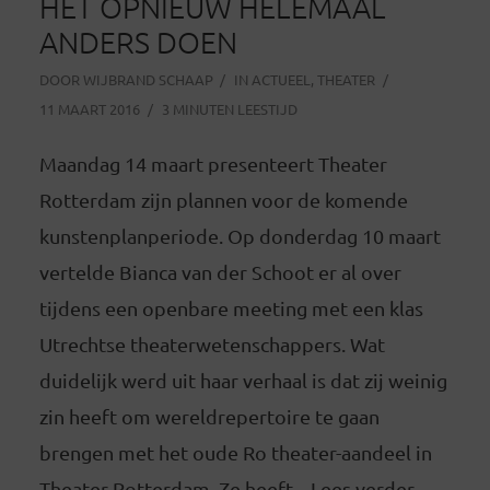
HET OPNIEUW HELEMAAL
ANDERS DOEN
DOOR
WIJBRAND SCHAAP
IN
ACTUEEL
,
THEATER
11 MAART 2016
3 MINUTEN LEESTIJD
Maandag 14 maart presenteert Theater
Rotterdam zijn plannen voor de komende
kunstenplanperiode. Op donderdag 10 maart
vertelde Bianca van der Schoot er al over
tijdens een openbare meeting met een klas
Utrechtse theaterwetenschappers. Wat
duidelijk werd uit haar verhaal is dat zij weinig
zin heeft om wereldrepertoire te gaan
brengen met het oude Ro theater-aandeel in
Theater Rotterdam. Ze heeft... Lees verder