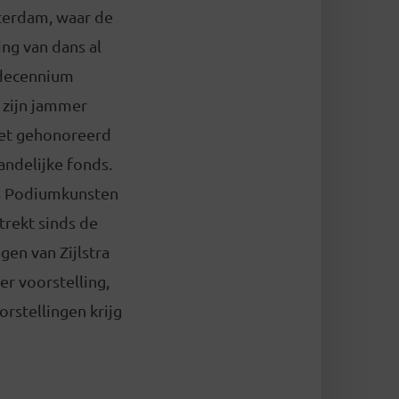
erdam, waar de
ng van dans al
decennium
 zijn jammer
et gehonoreerd
andelijke fonds.
s Podiumkunsten
trekt sinds de
gen van Zijlstra
er voorstelling,
rstellingen krijg