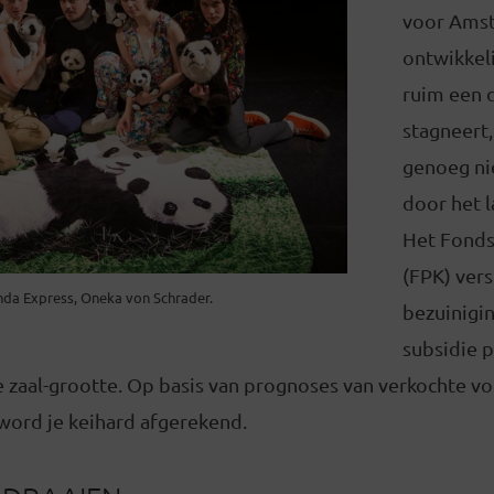
voor Amst
ontwikkeli
ruim een 
stagneert,
genoeg ni
door het l
Het Fond
(FPK) vers
da Express, Oneka von Schrader.
bezuinigin
subsidie p
e zaal-grootte. Op basis van prognoses van verkochte voo
 word je keihard afgerekend.