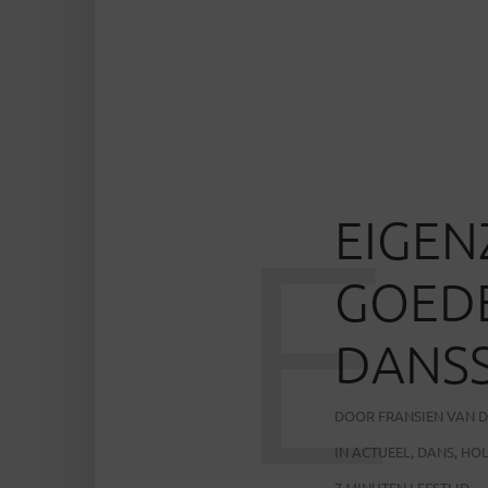
E
EIGEN
GOED
DANS
DOOR
FRANSIEN VAN D
IN
ACTUEEL
,
DANS
,
HOL
7 MINUTEN LEESTIJD