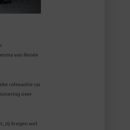
e
ogramma van Renée
eke relevantie op
ammering over
, zij kregen wel