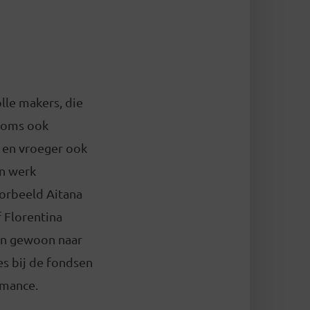
lle makers, die
 soms ook
 en vroeger ook
un werk
oorbeeld Aitana
 Florentina
an gewoon naar
es bij de fondsen
rmance.