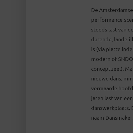
De Amsterdamse 
performance-scen
steeds last van e
durende, landelij
is (via platte ind
modern of SNDO 
conceptueel). Ma
nieuwe dans, mim
vermaarde hoofds
jaren last van ee
danswerkplaats. 
naam Dansmakers