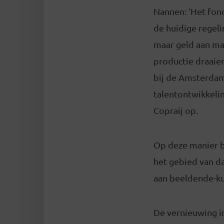
Nannen: ‘Het fond
de huidige regeli
maar geld aan ma
productie draaien
bij de Amsterdam
talentontwikkelin
Copraij op.
Op deze manier b
het gebied van d
aan beeldende-ku
De vernieuwing in