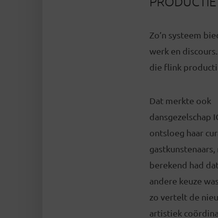
PRODUCTIE
Zo’n systeem bie
werk en discours.
die flink producti
Dat merkte ook
dansgezelschap I
ontsloeg haar cur
gastkunstenaars,
berekend had dat
andere keuze was,
zo vertelt de ni
artistiek coördin