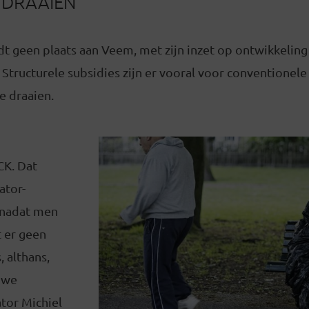
 DRAAIEN
dt geen plaats aan Veem, met zijn inzet op ontwikkelin
 Structurele subsidies zijn er vooral voor conventionel
e draaien.
CK. Dat
ator-
 nadat men
 er geen
 althans,
euwe
ator Michiel