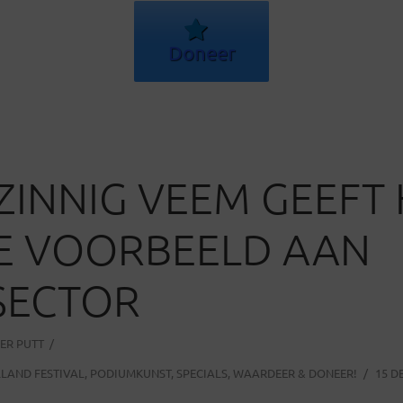
Doneer
ZINNIG VEEM GEEFT
E VOORBEELD AAN
SECTOR
ER PUTT
LAND FESTIVAL
,
PODIUMKUNST
,
SPECIALS
,
WAARDEER & DONEER!
15 D