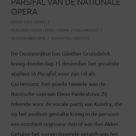
PARSIFAL VAN DE NATIONALE
OPERA
DOOR
THEA DERKS
IN
ALLEEN VOOR LEDEN
,
OPERA
,
PODIUMKUNST
16 DECEMBER 2016
5 MINUTEN LEESTIJD
De Oostenrijkse bas Günther Groissböck
kreeg donderdag 15 december het grootste
applaus in
Parsifal
, voor zijn rol als
Gurnemanz. Een goede tweede was de
Russische sopraan Elena Pankratova. Zij
tekende voor de vocale partij van Kundry, die
op het podium gestalte kreeg in de persoon
van assistent-regisseur Astrid van den Akker.
Getuige het oorverdovende gejuich was het