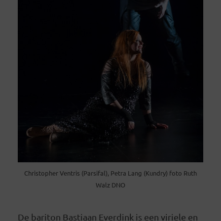
Christopher Ventris (Parsifal), Petra Lang (Kundry) foto Ruth
Walz DNO
De bariton Bastiaan Everdink is een viriele en