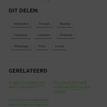
DIT DELEN:
Mastodon
Threads
Bluesky
Facebook
LinkedIn
Pinterest
WhatsApp
Print
E-mail
GERELATEERD
Vergeet die zwaan. Maar
Pas in slotscène baadt
waar is Lohengrin? ****
Guillaume Tell in gouden
zonlicht
Scenische wereldpremière
Gurre-Lieder is triomf voor