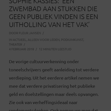
SOPHIE KASSIES: ’EEN
ZWEMBAD AAN STUKKEN DIE
GEEN PUBLIEK VINDEN IS EEN
UITHOLLING VAN HET VAK’
DOOR
FLEUR JANSEN
IN
ACTUEEL
,
ALLEEN VOOR LEDEN
,
PODIUMKUNST
,
THEATER
4 FEBRUARI 2018
12 MINUTEN LEESTIJD
De vorige cultuurverkenning onder
toneelschrijvers geeft aanleiding tot verdere
verdieping. Uit het eerdere artikel nemen we
mee dat verdere privatisering het publieke
geld en doelstellingen maar deels opvangen.
Zie ook van verheffingsideaal naar
rendementsdenken. Ook nemen we mee dat