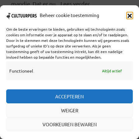
mandje. Dat er nu... Lees verder
Beheer cookie toestemming
LEES VERDER
Om de beste ervaringen te bieden, gebruiken wij technologieën zoals
cookies om informatie over je apparaat op te slaan en/of te raadplegen.
Door in te stemmen met deze technologieën kunnen wij gegevens zoals
surfgedrag of unieke ID's op deze site verwerken. Als je geen
toestemming geeft of uw toestemming intrekt, kan dit een nadelige
invloed hebben op bepaalde functies en mogelijkheden.
GRAND THEATRE ‘NIET TOO
BIG TO FAIL’: FAILLISSEMENT
Functioneel
Altijd actief
DREIGT VOOR GRONINGSE
HOTSPOT
ACCEPTEREN
DOOR
WIJBRAND SCHAAP
WEIGER
IN
ACTUEEL
,
ALLEEN VOOR LEDEN
11 MAART 2015
5 MINUTEN LEESTIJD
VOORKEUREN BEWAREN
Het Grand Theatre in Groningen is op sterven