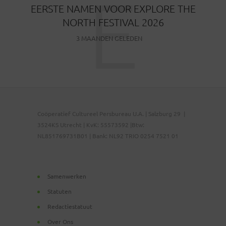
E
EERSTE NAMEN VOOR EXPLORE THE
NORTH FESTIVAL 2026
3 MAANDEN GELEDEN
Coöperatief Cultureel Persbureau U.A. | Salzburg 29 |
3524KS Utrecht | KvK: 55573592 |Btw:
NL851769731B01 | Bank: NL92 TRIO 0254 7521 01
Samenwerken
Statuten
Redactiestatuut
Over Ons