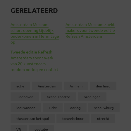
GERELATEERD
Amsterdam Museum
Amsterdam Museum zoekt
schort opening tijdelijk
makers voor tweede editie
onderkomen in Hermitage
Refresh Amsterdam
op
Tweede editie Refresh
Amsterdam toont werk
van 20 kunstenaars
rondom oorlog en conflict
actie
Amsterdam
Arnhem
den haag
Eindhoven
Grand Theatre
Groningen
leeuwarden
Licht
oorlog
schouwburg
theater aan het spui
toneelschuur
utrecht
VR
youtube