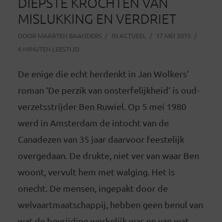
DIEPSTE KROCHTEN VAN
MISLUKKING EN VERDRIET
DOOR
MAARTEN BAANDERS
IN
ACTUEEL
17 MEI 2015
6 MINUTEN LEESTIJD
De enige die echt herdenkt in Jan Wolkers’
roman ‘De perzik van onsterfelijkheid’ is oud-
verzetsstrijder Ben Ruwiel. Op 5 mei 1980
werd in Amsterdam de intocht van de
Canadezen van 35 jaar daarvoor feestelijk
overgedaan. De drukte, niet ver van waar Ben
woont, vervult hem met walging. Het is
onecht. De mensen, ingepakt door de
welvaartmaatschappij, hebben geen benul van
wat de bevrijding werkelijk was en van wat