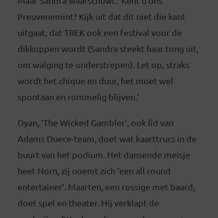
Maar Sandra waarschuwt: ‘Kent u ons
Preuvenemint? Kijk uit dat dit niet die kant
uitgaat, dat TREK ook een festival voor de
dikkoppen wordt (Sandra steekt haar tong uit,
om walging te onderstrepen). Let op, straks
wordt het chique en duur, het moet wel
spontaan en rommelig blijven.’
Dyan, ‘The Wicked Gambler’, ook lid van
Adams Duece-team, doet wat kaarttrucs in de
buurt van het podium. Het dansende meisje
heet Norn, zij noemt zich ‘een all round
entertainer’. Maarten, een rossige met baard,
doet spel en theater. Hij verklapt de