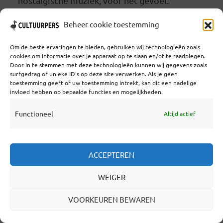
nostalgische muziek, voor het gevoel.’
DE MILJOENSTE BEZOEKER
Beheer cookie toestemming
Om de beste ervaringen te bieden, gebruiken wij technologieën zoals
Over elke positie op het TREK-terrein is goed
cookies om informatie over je apparaat op te slaan en/of te raadplegen.
Door in te stemmen met deze technologieën kunnen wij gegevens zoals
nagedacht. Raymon: ‘Standaard is de
surfgedrag of unieke ID's op deze site verwerken. Als je geen
Platenbus voorin, met 70- en 80-jarenmuziek.
toestemming geeft of uw toestemming intrekt, kan dit een nadelige
invloed hebben op bepaalde functies en mogelijkheden.
In het midden staat de Tractor-dj met blues en
Functioneel
Altijd actief
schommel in de laadklep. Het Live Podium is
achterin. Ja, er mag gedanst worden op de
houten vlonders, het zomertuinidee.’ De
ACCEPTEREN
doelgroep is 25 tot 45 jaar, kinderen zijn
WEIGER
welkom, er wordt op ze gerekend. Ze krijgen
een polsbandje met het mobiele nummer van
VOORKEUREN BEWAREN
hun ouders, voor als ze kwijtraken.