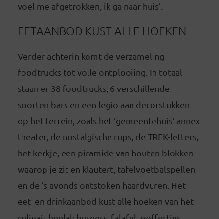
voel me afgetrokken, ik ga naar huis’.
EETAANBOD KUST ALLE HOEKEN
Verder achterin komt de verzameling
foodtrucks tot volle ontplooiing. In totaal
staan er 38 foodtrucks, 6 verschillende
soorten bars en een legio aan decorstukken
op het terrein, zoals het ‘gemeentehuis’ annex
theater, de nostalgische rups, de TREK-letters,
het kerkje, een piramide van houten blokken
waarop je zit en klautert, tafelvoetbalspellen
en de ’s avonds ontstoken haardvuren. Het
eet- en drinkaanbod kust alle hoeken van het
culinair heelal: burgers, falafel, poffertjes,