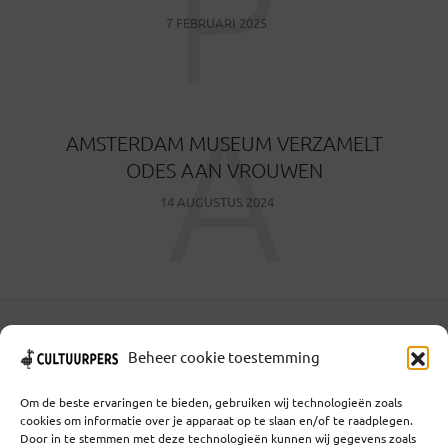
P
7 FEBRUARI 2025
A
AMSTERDAM MUSEUM VERZAMELT
ODES AAN VROUWEN
14 AUGUSTUS 2024
Coöperatief Cultureel Persbureau U.A. | Salzburg 29 |
Beheer cookie toestemming
3524KS Utrecht | KvK: 55573592 |Btw:
NL851769731B01 | Bank: NL92 TRIO 0254 7521 01
Om de beste ervaringen te bieden, gebruiken wij technologieën zoals
cookies om informatie over je apparaat op te slaan en/of te raadplegen.
Door in te stemmen met deze technologieën kunnen wij gegevens zoals