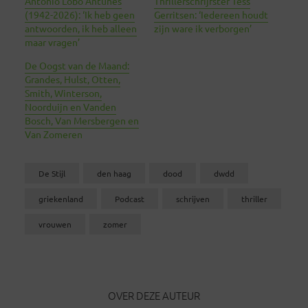
António Lobo Antunes
Thrillerschrijfster Tess
(1942-2026): ‘Ik heb geen
Gerritsen: ‘Iedereen houdt
antwoorden, ik heb alleen
zijn ware ik verborgen’
maar vragen’
De Oogst van de Maand:
Grandes, Hulst, Otten,
Smith, Winterson,
Noorduijn en Vanden
Bosch, Van Mersbergen en
Van Zomeren
De Stijl
den haag
dood
dwdd
griekenland
Podcast
schrijven
thriller
vrouwen
zomer
OVER DEZE AUTEUR