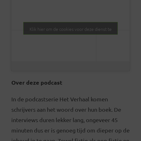
Klik hier om de cookies voor deze dienst te
accepteren
Over deze podcast
In de podcastserie Het Verhaal komen
schrijvers aan het woord over hun boek. De
interviews duren lekker lang, ongeveer 45
minuten dus er is genoeg tijd om dieper op de
inhoud in te gaan. Zowel fictie als non-fictie en