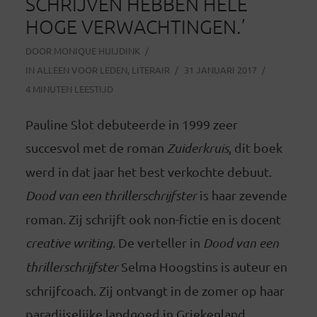
SCHRIJVEN HEBBEN HELE
HOGE VERWACHTINGEN.’
DOOR
MONIQUE HUIJDINK
IN
ALLEEN VOOR LEDEN
,
LITERAIR
31 JANUARI 2017
4 MINUTEN LEESTIJD
Pauline Slot debuteerde in 1999 zeer
succesvol met de roman
Zuiderkruis
, dit boek
werd in dat jaar het best verkochte debuut.
Dood van een thrillerschrijfster
is haar zevende
roman. Zij schrijft ook non-fictie en is docent
creative writing
. De verteller in
Dood van een
thrillerschrijfster
Selma Hoogstins is auteur en
schrijfcoach. Zij ontvangt in de zomer op haar
paradijselijke landgoed in Griekenland