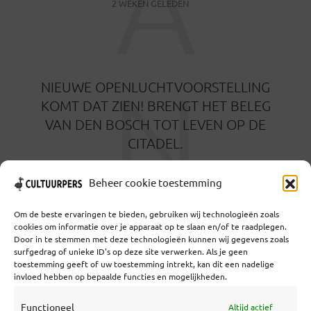
A
2 WEKEN GELEDEN
N
NIEUWE OPENLUCHTVOORSTELLING
KOMT DAT ZIEN! BRENGT HET BELEG
VAN DEN BOSCH TOT LEVEN OP DE
CITADEL.
3 WEKEN GELEDEN
Beheer cookie toestemming
Om de beste ervaringen te bieden, gebruiken wij technologieën zoals
cookies om informatie over je apparaat op te slaan en/of te raadplegen.
Door in te stemmen met deze technologieën kunnen wij gegevens zoals
surfgedrag of unieke ID's op deze site verwerken. Als je geen
toestemming geeft of uw toestemming intrekt, kan dit een nadelige
Coöperatief Cultureel Persbureau U.A. | Salzburg 29 |
invloed hebben op bepaalde functies en mogelijkheden.
3524KS Utrecht | KvK: 55573592 |Btw:
NL851769731B01 | Bank: NL92 TRIO 0254 7521 01
Functioneel
Altijd actief