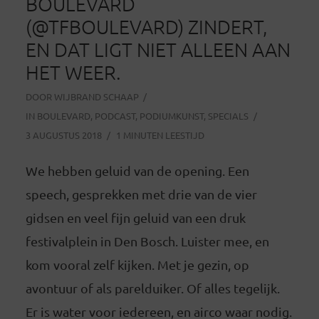
BOULEVARD
(@TFBOULEVARD) ZINDERT,
EN DAT LIGT NIET ALLEEN AAN
HET WEER.
DOOR
WIJBRAND SCHAAP
IN
BOULEVARD
,
PODCAST
,
PODIUMKUNST
,
SPECIALS
3 AUGUSTUS 2018
1 MINUTEN LEESTIJD
We hebben geluid van de opening. Een
speech, gesprekken met drie van de vier
gidsen en veel fijn geluid van een druk
festivalplein in Den Bosch. Luister mee, en
kom vooral zelf kijken. Met je gezin, op
avontuur of als parelduiker. Of alles tegelijk.
Er is water voor iedereen, en airco waar nodig.