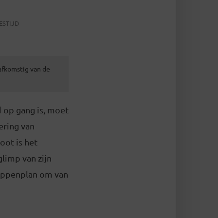
ESTIJD
 afkomstig van de
d op gang is, moet
ering van
oot is het
limp van zijn
tappenplan om van