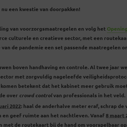
is nu een kwestie van doorpakken!
ling van voorzorgsmaatregelen en volg het
Opening
rce culturele en creatieve sector, met een routekaar
e van de pandemie een set passende maatregelen om
uwen boven handhaving en controle. Al twee jaar we
sector met zorgvuldig nageleefde veiligheidsprotoc
is komen betekent dat het kabinet meer gebruik moe
nde over
crowd control
van professionals in het veld.
uari 2022
: haal de anderhalve meter eraf, schrap de 
en en geef ruimte aan het nachtleven. Vanaf
8 maart 
 met de routekaart bij de hand om voorspelbaar op