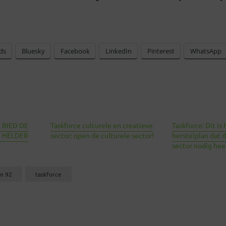
ds
Bluesky
Facebook
LinkedIn
Pinterest
WhatsApp
 BIED DE
Taskforce culturele en creatieve
Taskforce: Dit is
 HELDER
sector: open de culturele sector!
herstelplan dat d
sector nodig hee
n 92
taskforce