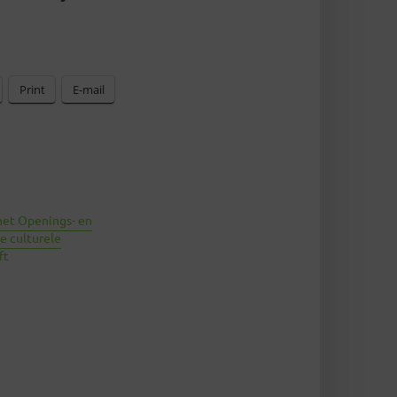
Print
E-mail
 het Openings- en
e culturele
ft