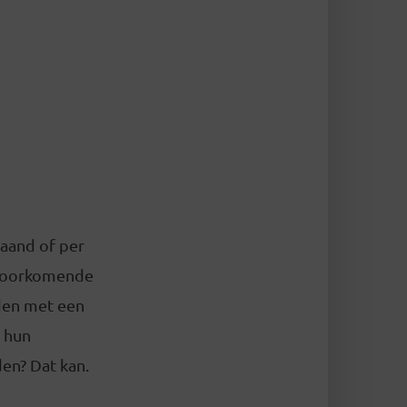
maand of per
 voorkomende
eden met een
 hun
en? Dat kan.