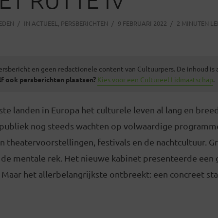
LEDEN
IN
ACTUEEL
,
PERSBERICHTEN
9 FEBRUARI 2022
2 MINUTEN LE
ersbericht en geen redactionele content van Cultuurpers. De inhoud is
lf ook persberichten plaatsen?
Kies voor een Cultureel Lidmaatschap
.
ste landen in Europa het culturele leven al lang en bree
publiek nog steeds wachten op volwaardige programm
en theatervoorstellingen, festivals en de nachtcultuur. Gr
 de mentale rek. Het nieuwe kabinet presenteerde een g
 Maar het allerbelangrijkste ontbreekt: een concreet s