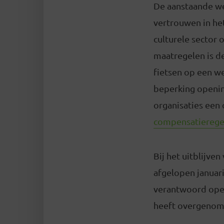
De aanstaande w
vertrouwen in he
culturele sector 
maatregelen is d
fietsen op een we
beperking openin
organisaties een 
compensatieregeli
Bij het uitblijve
afgelopen januari
verantwoord open 
heeft overgenom