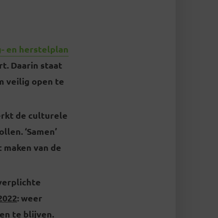
- en herstelplan
t. Daarin staat
 veilig open te
rkt de culturele
ollen. ‘Samen’
t maken van de
verplichte
2022
: weer
en te blijven.