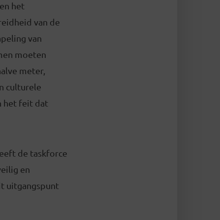
en het
reidheid van de
apeling van
elmen moeten
halve meter,
n culturele
 het feit dat
heeft de taskforce
eilig en
it uitgangspunt