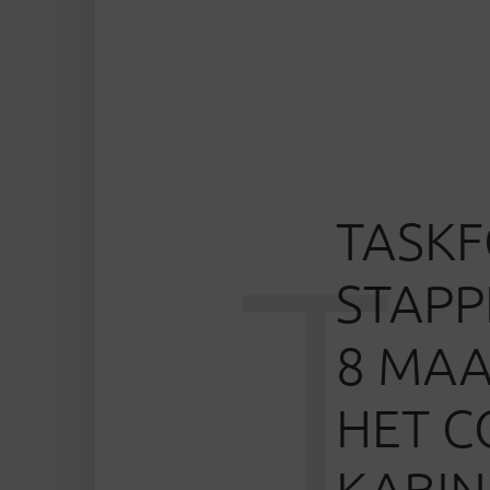
TASKF
T
STAPP
8 MAA
HET C
KABIN