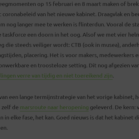
eegmomenten op 15 februari en 8 maart maken of brek
t coronabeleid van het nieuwe kabinet. Draagvlak en be
om nog langer mee te werken is flinterdun. Vooral de st
e taskforce een doorn in het oog. Alsof we met vier h
g die steeds veiliger wordt: CTB (ook in musea), ander
gstijden, placering. Het is voor makers, medewerkers e
onwerkbare en troosteloze setting. Dit nog afgezien van
ngen verre van tijdig en niet toereikend zijn
.
n van een lange termijnstrategie van het vorige kabinet, 
 zelf de
marsroute naar heropening
geleverd. De kern: v
in elke fase, het kan. Goed nieuws is dat het kabinet d
en.