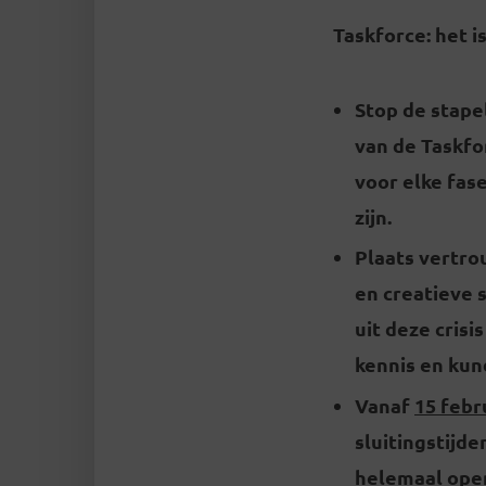
Taskforce: het 
Stop de stape
van de Taskfo
voor elke fas
zijn.
Plaats vertro
en creatieve 
uit deze cris
kennis en ku
Vanaf
15 febr
sluitingstijd
helemaal open