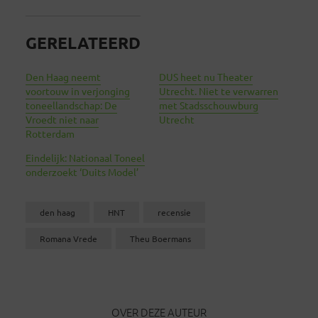
GERELATEERD
Den Haag neemt
DUS heet nu Theater
voortouw in verjonging
Utrecht. Niet te verwarren
toneellandschap: De
met Stadsschouwburg
Vroedt niet naar
Utrecht
Rotterdam
Eindelijk: Nationaal Toneel
onderzoekt ‘Duits Model’
den haag
HNT
recensie
Romana Vrede
Theu Boermans
OVER DEZE AUTEUR