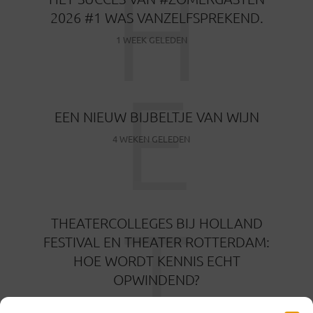
H
2026 #1 WAS VANZELFSPREKEND.
1 WEEK GELEDEN
E
EEN NIEUW BIJBELTJE VAN WIJN
4 WEKEN GELEDEN
T
THEATERCOLLEGES BIJ HOLLAND
FESTIVAL EN THEATER ROTTERDAM:
HOE WORDT KENNIS ECHT
OPWINDEND?
1 MAAND GELEDEN