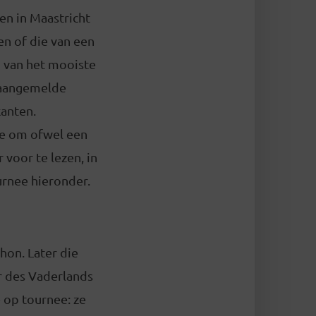
n in Maastricht
en of die van een
 van het mooiste
e aangemelde
kanten.
ze om ofwel een
 voor te lezen, in
urnee hieronder.
hon. Later die
r des Vaderlands
 op tournee: ze