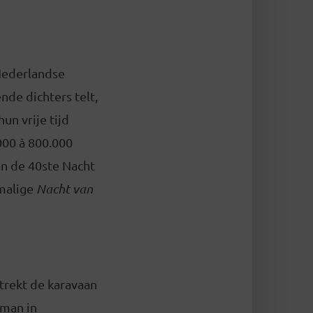
 Nederlandse
de dichters telt,
un vrije tijd
000 à 800.000
an de 40ste Nacht
malige
Nacht van
trekt de karavaan
rman in