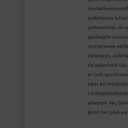
medaillewinnende
ambitieuze lette
gebarentaal, de 
geslaagde accoun
stotterende verko
zielenpijn, ziel
de zekerheid slec
er ooit geschreve
later bij Vreden
Leidsepleintheat
afweten. Nu, twint
komt het plan van