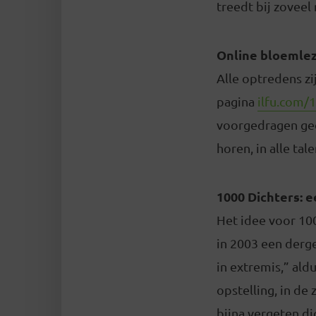
treedt bij zoveel
Online bloemle
Alle optredens zi
pagina
ilfu.com/
voorgedragen ged
horen, in alle ta
1000 Dichters: e
Het idee voor 100
in 2003 een derge
in extremis,” aldu
opstelling, in de
bijna vergeten di