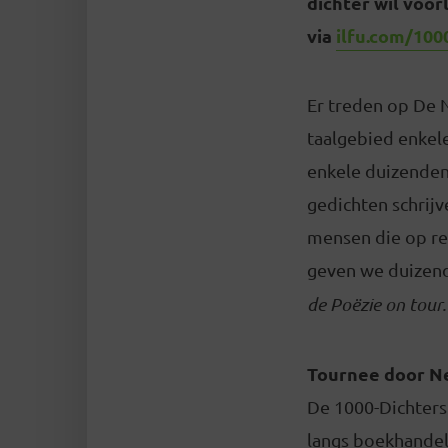
dichter wil voor
via
ilfu.com/100
Er treden op De N
taalgebied enkel
enkele duizenden 
gedichten schrij
mensen die op re
geven we duizend
de Poëzie on tour.
Tournee door N
De 1000-Dichtersm
langs boekhandel