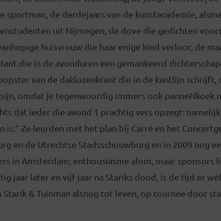
 sportman, de derdejaars van de kunstacademie, alsm
renstudenten uit Nijmegen, de dove die gedichten voord
wanhopige huisvrouw die haar enige kind verloor, de ma
tant die in de avonduren een gemankeerd dichterschap 
opster van de daklozenkrant die in de kantlijn schrijft, 
eNpijn, omdat je tegenwoordig immers ook panneNkoek mo
hts dat ieder die avond 1 prachtig vers opzegt: namelij
n is.” Ze leurden met het plan bij Carré en het Concert
burg en de Utrechtse Stadsschouwburg en in 2009 nog ee
ers in Amsterdam; enthousiasme alom, maar sponsors li
ig jaar later en vijf jaar na Stariks dood, is de tijd er wé
 Starik & Tuinman alsnog tot leven, op tournee door sta