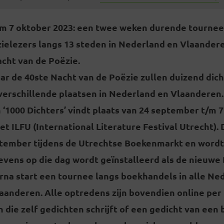
m 7 oktober 2023: een twee weken durende tournee
zielezers langs 13 steden in Nederland en Vlaandere
acht van de Poëzie.
aar de 40ste Nacht van de Poëzie zullen duizend dic
 verschillende plaatsen in Nederland en Vlaanderen
‘1000 Dichters’ vindt plaats van
24 september
t/m 7
t ILFU (International Literature Festival Utrecht). 
ptember
tijdens de Utrechtse Boekenmarkt en wordt 
evens op die dag wordt geïnstalleerd als de nieuwe
rna start een tournee langs boekhandels in alle Ne
aanderen. Alle optredens zijn bovendien online per
n die zelf gedichten schrijft of een gedicht van ee