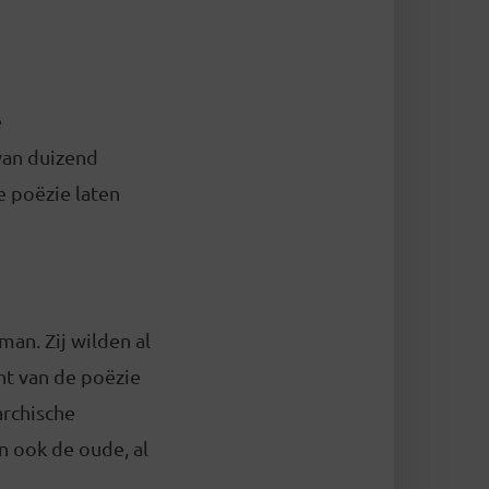
e
van duizend
 poëzie laten
man. Zij wilden al
ht van de poëzie
archische
n ook de oude, al