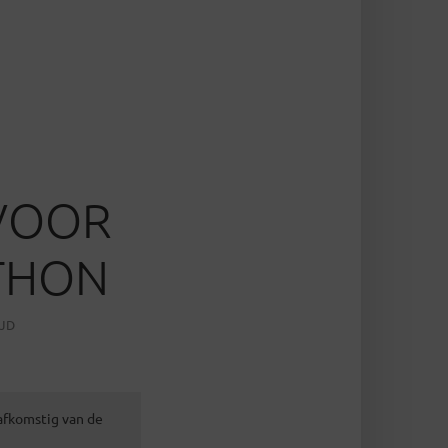
 VOOR
THON
IJD
 afkomstig van de