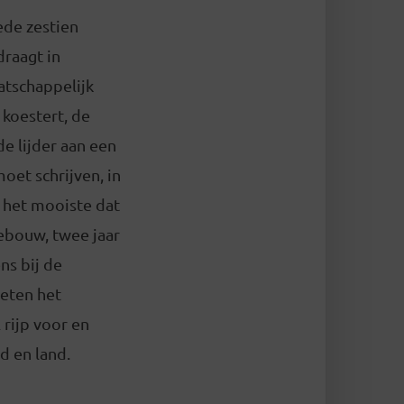
ede zestien
raagt in
atschappelijk
koestert, de
de lijder aan een
et schrijven, in
k het mooiste dat
gebouw, twee jaar
ns bij de
eten het
l rijp voor en
d en land.