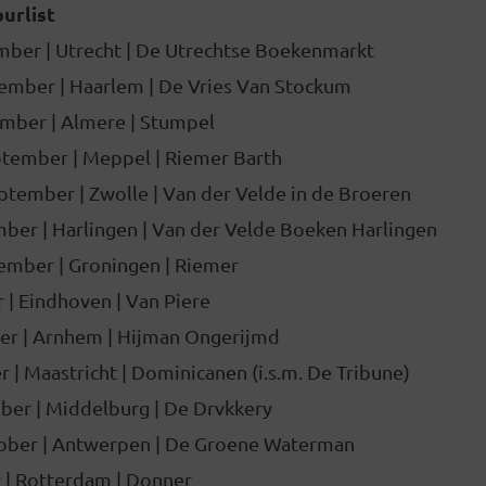
ourlist
ber | Utrecht | De Utrechtse Boekenmarkt
tember
| Haarlem | De Vries Van Stockum
ember
| Almere | Stumpel
ptember
| Meppel | Riemer Barth
eptember
| Zwolle | Van der Velde in de Broeren
mber
| Harlingen | Van der Velde Boeken Harlingen
ember | Groningen | Riemer
 | Eindhoven | Van Piere
er | Arnhem | Hijman Ongerijmd
 | Maastricht | Dominicanen (i.s.m. De Tribune)
er | Middelburg | De Drvkkery
ober | Antwerpen | De Groene Waterman
r | Rotterdam | Donner