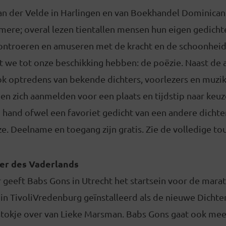
n der Velde in Harlingen en van Boekhandel Dominicane
mere; overal lezen tientallen mensen hun eigen gedicht
ontroeren en amuseren met de kracht en de schoonheid
dat we tot onze beschikking hebben: de poëzie. Naast d
ook optredens van bekende dichters, voorlezers en muzi
n zich aanmelden voor een plaats en tijdstip naar keu
 hand ofwel een favoriet gedicht van een andere dichter
ze. Deelname en toegang zijn gratis. Zie de volledige to
er des Vaderlands
r
geeft Babs Gons in Utrecht het startsein voor de marat
in TivoliVredenburg geïnstalleerd als de nieuwe Dichte
stokje over van Lieke Marsman. Babs Gons gaat ook mee