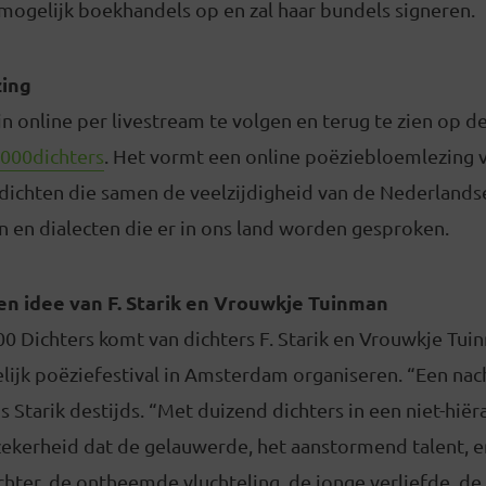
 mogelijk boekhandels op en zal haar bundels signeren.
zing
jn online per livestream te volgen en terug te zien op d
1000dichters
. Het vormt een online poëziebloemlezing 
ichten die samen de veelzijdigheid van de Nederlandse
len en dialecten die er in ons land worden gesproken.
en idee van F. Starik en Vrouwkje Tuinman
0 Dichters komt van dichters F. Starik en Vrouwkje Tuin
lijk poëziefestival in Amsterdam organiseren. “Een nac
s Starik destijds. “Met duizend dichters in een niet-hiër
 zekerheid dat de gelauwerde, het aanstormend talent, e
chter, de ontheemde vluchteling, de jonge verliefde, de