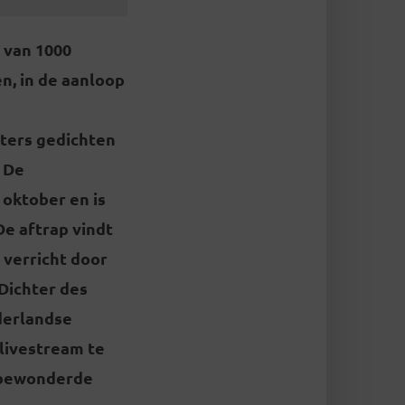
 van 1000
n, in de aanloop
hters gedichten
. De
 oktober en is
De aftrap vindt
verricht door
 Dichter des
derlandse
 livestream te
n bewonderde