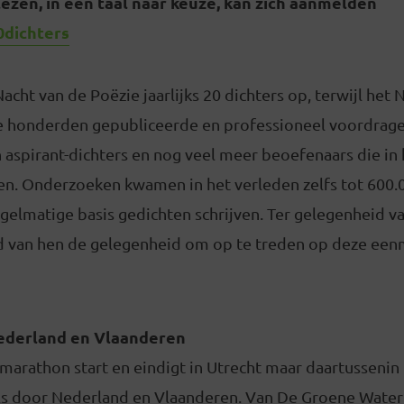
lezen, in een taal naar keuze, kan zich aanmelden
0dichters
acht van de Poëzie jaarlijks 20 dichters op, terwijl het
e honderden gepubliceerde en professioneel voordragen
aspirant-dichters en nog veel meer beoefenaars die in h
ven. Onderzoeken kwamen in het verleden zelfs tot 600.
gelmatige basis gedichten schrijven. Ter gelegenheid v
 van hen de gelegenheid om op te treden op deze een
ederland en Vlaanderen
arathon start en eindigt in Utrecht maar daartussenin 
s door Nederland en Vlaanderen. Van De Groene Wate