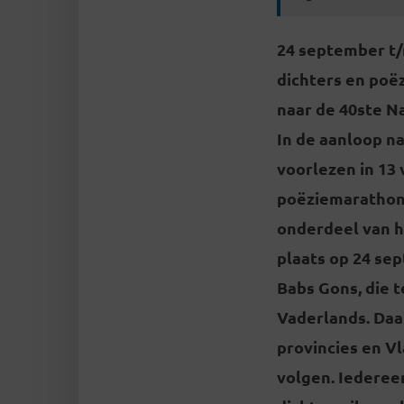
24 september
t/
dichters en poë
naar de 40ste N
In de aanloop n
voorlezen in 13
poëziemarathon 
onderdeel van he
plaats op
24 se
Babs Gons, die t
Vaderlands. Daa
provincies en Vl
volgen. Iederee