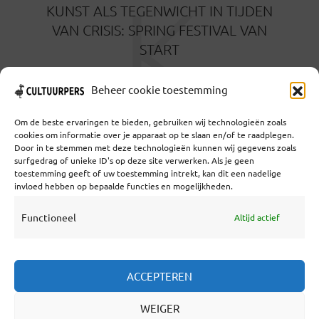
K
KUNST ALS TEGENWICHT IN TIJDEN
VAN CRISIS: SPRING FESTIVAL VAN
START
3 MAANDEN GELEDEN
Beheer cookie toestemming
Om de beste ervaringen te bieden, gebruiken wij technologieën zoals
cookies om informatie over je apparaat op te slaan en/of te raadplegen.
Door in te stemmen met deze technologieën kunnen wij gegevens zoals
surfgedrag of unieke ID's op deze site verwerken. Als je geen
toestemming geeft of uw toestemming intrekt, kan dit een nadelige
Coöperatief Cultureel Persbureau U.A. | Salzburg 29 |
invloed hebben op bepaalde functies en mogelijkheden.
3524KS Utrecht | KvK: 55573592 |Btw:
NL851769731B01 | Bank: NL92 TRIO 0254 7521 01
Functioneel
Altijd actief
Samenwerken
ACCEPTEREN
Statuten
WEIGER
Redactiestatuut