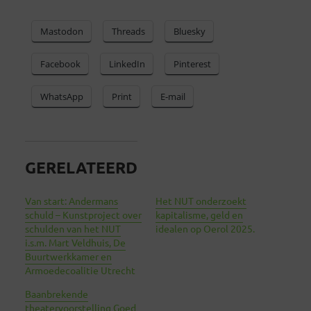
Mastodon
Threads
Bluesky
Facebook
LinkedIn
Pinterest
WhatsApp
Print
E-mail
GERELATEERD
Van start: Andermans
Het NUT onderzoekt
schuld – Kunstproject over
kapitalisme, geld en
schulden van het NUT
idealen op Oerol 2025.
i.s.m. Mart Veldhuis, De
Buurtwerkkamer en
Armoedecoalitie Utrecht
Baanbrekende
theatervoorstelling Goed