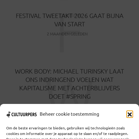
F
FESTIVAL TWEETAKT 2026 GAAT BIJNA
VAN START
2 MAANDEN GELEDEN
W
WORK BODY: MICHAEL TURINSKY LAAT
ONS INDRINGEND VOELEN WAT
KAPITALISME MET ACHTERBLIJVERS
DOET #SPRING
3 MAANDEN GELEDEN
Beheer cookie toestemming
Om de beste ervaringen te bieden, gebruiken wij technologieën zoals
cookies om informatie over je apparaat op te slaan en/of te raadplegen.