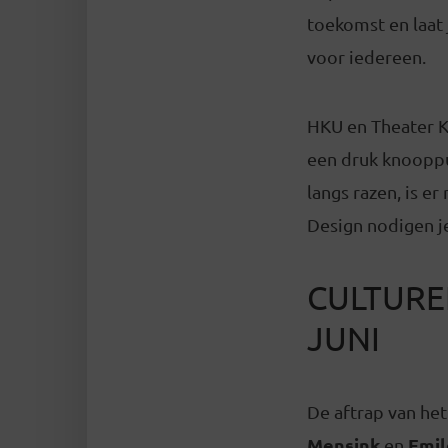
toekomst en laat
voor iedereen.
HKU en Theater K
een druk knooppu
langs razen, is e
Design nodigen j
CULTURE
JUNI
De aftrap van he
Mensink
Emil
en