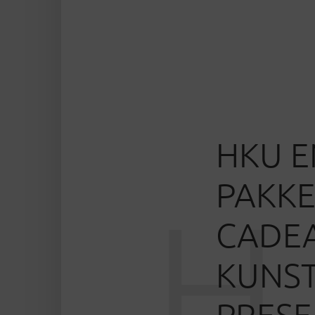
HKU E
PAKKE
H
CADEA
KUNS
PRESE