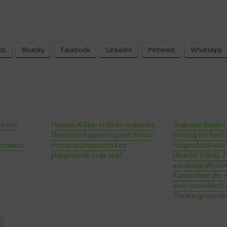
ds
Bluesky
Facebook
LinkedIn
Pinterest
WhatsApp
g komt
Theater Kikker is 50 en trakteert:
Shabnam Baqhiri
Theatrale happening met 50 uur
Writing for Perf
rmakers
non-stop programma en
Hogeschool voor
playgrounds in de stad
Utrecht (HKU). Z
autobiografische
Kankerthee die 
door ontwikkelt i
Theatergroep Alu