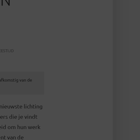
EESTIJD
 afkomstig van de
nieuwste lichting
rs die je vindt
heid om hun werk
ent van de