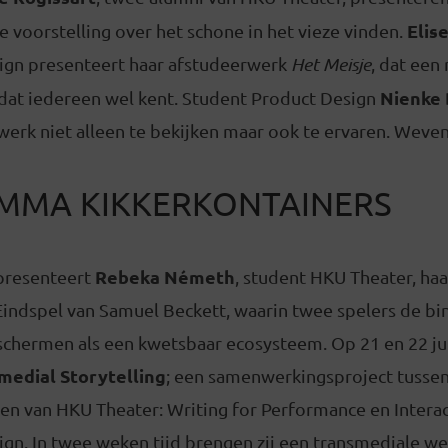
Elis
 voorstelling over het schone in het vieze vinden.
ign presenteert haar afstudeerwerk
Het Meisje
, dat een
Nienke
 dat iedereen wel kent. Student Product Design
erk niet alleen te bekijken maar ook te ervaren. Weven
MMA KIKKERKONTAINERS
Rebeka Németh
 presenteert
, student HKU Theater, ha
Eindspel van Samuel Beckett, waarin twee spelers de b
chermen als een kwetsbaar ecosysteem. Op 21 en 22 juni
medial Storytelling
; een samenwerkingsproject tusse
en van HKU Theater: Writing for Performance en Interac
gn. In twee weken tijd brengen zij een transmediale we