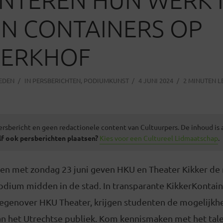
N CONTAINERS OP
KERKHOF
LEDEN
IN
PERSBERICHTEN
,
PODIUMKUNST
4 JUNI 2024
2 MINUTEN L
ersbericht en geen redactionele content van Cultuurpers. De inhoud is
lf ook persberichten plaatsen?
Kies voor een Cultureel Lidmaatschap
.
 en met zondag 23 juni geven HKU en Theater Kikker de 
odium midden in de stad. In transparante KikkerKontaine
tegenover HKU Theater, krijgen studenten de mogelijk
an het Utrechtse publiek. Kom kennismaken met het tal