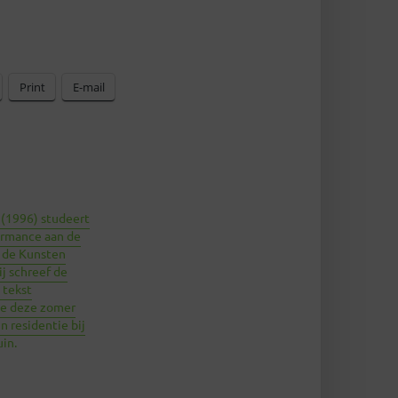
Print
E-mail
 (1996) studeert
ormance aan de
 de Kunsten
ij schreef de
 tekst
ze deze zomer
n residentie bij
in.