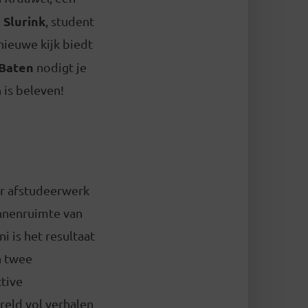
e Slurink
, student
 nieuwe kijk biedt
 Baten
nodigt je
 is beleven!
ar afstudeerwerk
innenruimte van
 is het resultaat
n twee
tive
reld vol verhalen