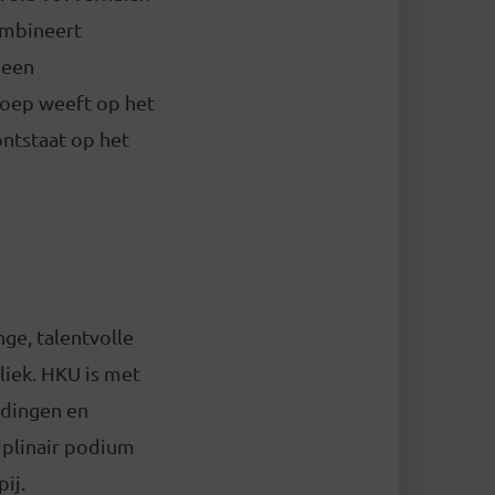
ombineert
 een
Joep weeft op het
ntstaat op het
ge, talentvolle
iek. HKU is met
eidingen en
ciplinair podium
ij.