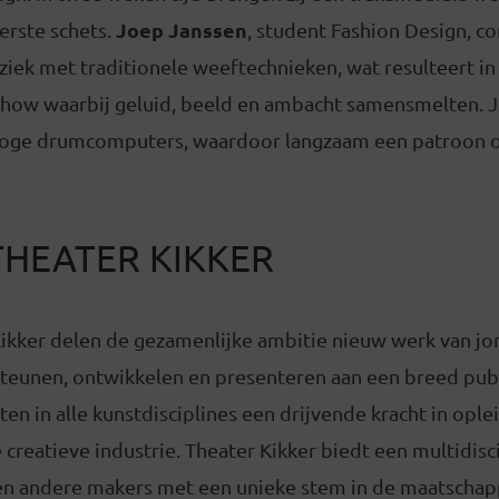
Joep Janssen
eerste schets.
, student Fashion Design, c
iek met traditionele weeftechnieken, wat resulteert in
how waarbij geluid, beeld en ambacht samensmelten. 
loge drumcomputers, waardoor langzaam een patroon o
THEATER KIKKER
ikker delen de gezamenlijke ambitie nieuw werk van jon
teunen, ontwikkelen en presenteren aan een breed publ
ten in alle kunstdisciplines een drijvende kracht in opl
 creatieve industrie. Theater Kikker biedt een multidis
 en andere makers met een unieke stem in de maatschapp