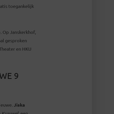
tis toegankelijk
. Op Janskerkhof,
aal gesproken
U Theater en HKU
WE 9
Jiska
Nieuwe.
n
Krauwel
, een