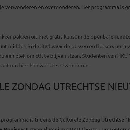
 je verwonderen en overdonderen. Het programma is gra
ikker pakken uit met gratis kunst in de openbare ruimte
nt midden in de stad waar de bussen en fietsers norm
r nu een plek om stil te blijven staan. Studenten van HK
e uit om hier hun werk te bewonderen.
LE ZONDAG UTRECHTSE NIEU
t programma is tijdens de Culturele Zondag Utrechtse 
e Rogissart
, twee alumni van HKU Theater, presentere