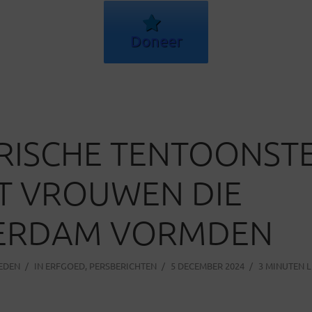
Doneer
RISCHE TENTOONST
T VROUWEN DIE
ERDAM VORMDEN
LEDEN
IN
ERFGOED
,
PERSBERICHTEN
5 DECEMBER 2024
3 MINUTEN L