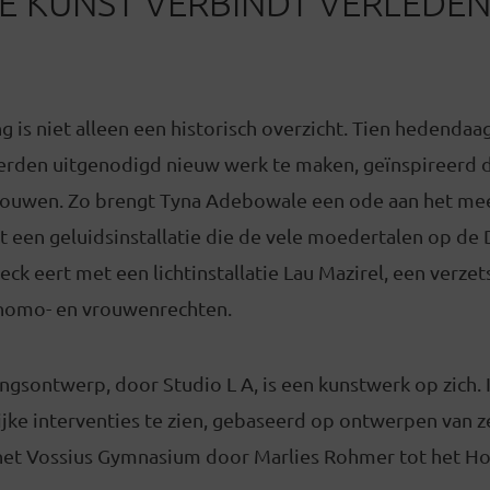
 KUNST VERBINDT VERLEDEN
g is niet alleen een historisch overzicht. Tien hedenda
rden uitgenodigd nieuw werk te maken, geïnspireerd 
rouwen. Zo brengt Tyna Adebowale een ode aan het me
een geluidsinstallatie die de vele moedertalen op de 
ck eert met een lichtinstallatie Lau Mazirel, een verzet
 homo- en vrouwenrechten.
ngsontwerp, door Studio L A, is een kunstwerk op zich. 
lijke interventies te zien, gebaseerd op ontwerpen van 
n het Vossius Gymnasium door Marlies Rohmer tot he