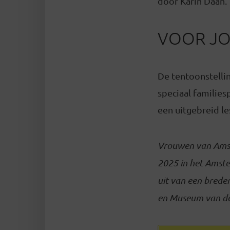
door Karin Daan.
VOOR JO
De tentoonstellin
speciaal families
een uitgebreid l
Vrouwen van Amst
2025 in het Amst
uit van een bred
en Museum van de