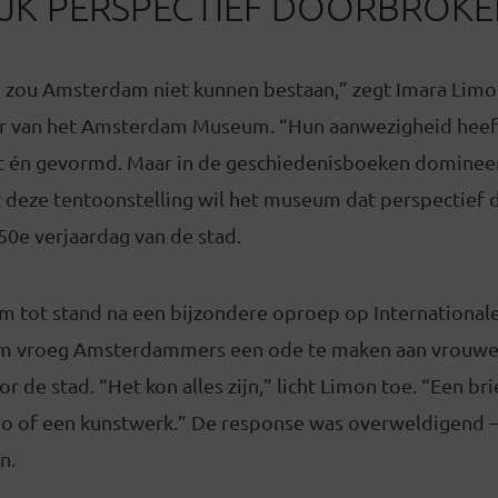
JK PERSPECTIEF DOORBROKE
zou Amsterdam niet kunnen bestaan,” zegt Imara Limo
r van het Amsterdam Museum. “Hun aanwezigheid heeft
 én gevormd. Maar in de geschiedenisboeken domineer
t deze tentoonstelling wil het museum dat perspectief 
50e verjaardag van de stad.
m tot stand na een bijzondere oproep op Internationa
m vroeg Amsterdammers een ode te maken aan vrouwen
 de stad. “Het kon alles zijn,” licht Limon toe. “Een bri
deo of een kunstwerk.” De response was overweldigend
n.