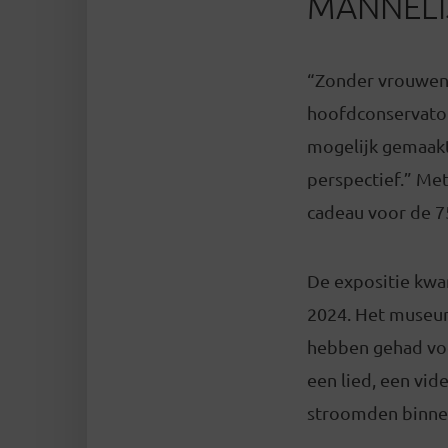
MANNELI
“Zonder vrouwen 
hoofdconservato
mogelijk gemaakt
perspectief.” Me
cadeau voor de 7
De expositie kwa
2024. Het museu
hebben gehad voor
een lied, een vi
stroomden binne