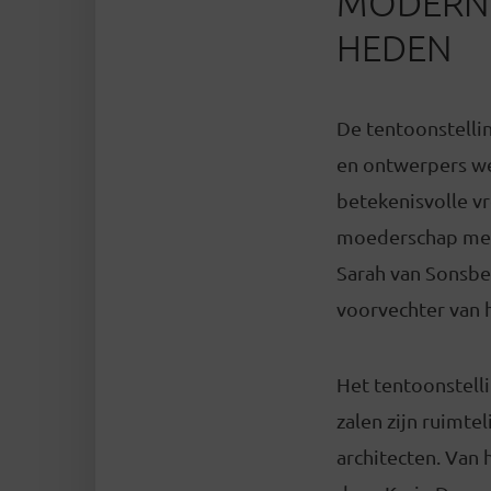
MODERNE
HEDEN
De tentoonstellin
en ontwerpers we
betekenisvolle v
moederschap met 
Sarah van Sonsbee
voorvechter van
Het tentoonstelli
zalen zijn ruimte
architecten. Va