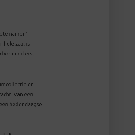
grote namen’
 hele zaal is
 schoonmakers,
umcollectie en
acht. Van een
n een hedendaagse