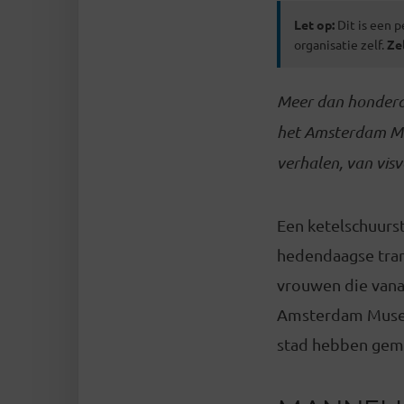
Let op:
Dit is een p
organisatie zelf.
Ze
Meer dan honderd
het Amsterdam Mu
verhalen, van visv
Een ketelschuurst
hedendaagse tran
vrouwen die vanaf
Amsterdam Museum
stad hebben gemaa