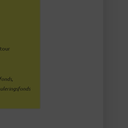
otour
fonds,
muleringsfonds