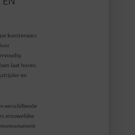
 EN
agse kunstenaars
door
ervoudig
Dam laat horen.
sstrijder en
In verschillende
zes vrouwelijke
t Homomonument