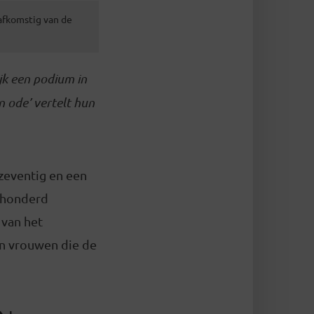
 afkomstig van de
k een podium in
 ode’ vertelt hun
 zeventig en een
n honderd
 van het
n vrouwen die de