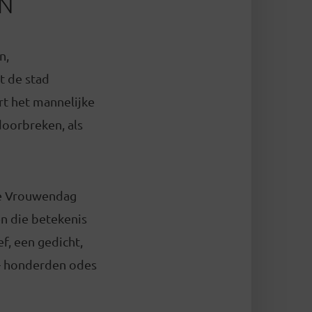
N
n,
 de stad
t het mannelijke
doorbreken, als
le Vrouwendag
 die betekenis
ef, een gedicht,
 – honderden odes