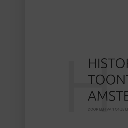
H
HISTO
TOON
AMST
DOOR
EEN VAN ONZE 