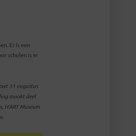
en. Er is een
oor scholen is er
 met 31 augustus
ling maakt deel
um, H’ART Museum
n.