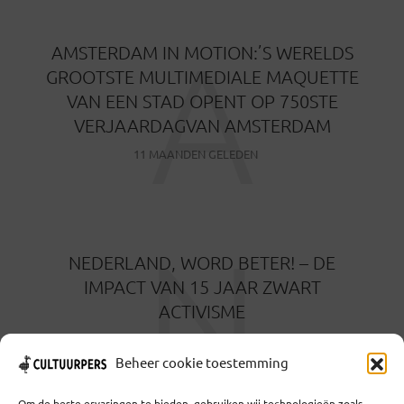
A
AMSTERDAM IN MOTION:’S WERELDS
GROOTSTE MULTIMEDIALE MAQUETTE
VAN EEN STAD OPENT OP 750STE
VERJAARDAGVAN AMSTERDAM
11 MAANDEN GELEDEN
N
NEDERLAND, WORD BETER! – DE
IMPACT VAN 15 JAAR ZWART
ACTIVISME
11 MAANDEN GELEDEN
Beheer cookie toestemming
Om de beste ervaringen te bieden, gebruiken wij technologieën zoals