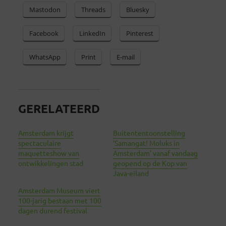
Mastodon
Threads
Bluesky
Facebook
LinkedIn
Pinterest
WhatsApp
Print
E-mail
GERELATEERD
Amsterdam krijgt
Buitententoonstelling
spectaculaire
‘Samangat! Moluks in
maquetteshow van
Amsterdam’ vanaf vandaag
ontwikkelingen stad
geopend op de Kop van
Java-eiland
Amsterdam Museum viert
100-jarig bestaan met 100
dagen durend festival