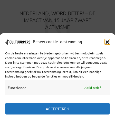
N
NEDERLAND, WORD BETER! – DE
IMPACT VAN 15 JAAR ZWART
ACTIVISME
11 MAANDEN GELEDEN
Beheer cookie toestemming
Om de beste ervaringen te bieden, gebruiken wij technologieën zoals
cookies om informatie over je apparaat op te slaan en/of te raadplegen.
Door in te stemmen met deze technologieën kunnen wij gegevens zoals
surfgedrag of unieke ID's op deze site verwerken. Als je geen
toestemming geeft of uw toestemming intrekt, kan dit een nadelige
Coöperatief Cultureel Persbureau U.A. | Salzburg 29 |
invloed hebben op bepaalde functies en mogelijkheden.
3524KS Utrecht | KvK: 55573592 |Btw:
NL851769731B01 | Bank: NL92 TRIO 0254 7521 01
Functioneel
Altijd actief
Samenwerken
ACCEPTEREN
Statuten