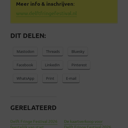
Meer info & inschrijven
:
www.delftfringefestival.nl
DIT DELEN:
Mastodon
Threads
Bluesky
Facebook
LinkedIn
Pinterest
WhatsApp
Print
E-mail
GERELATEERD
Delft Fringe Festival 2026
De kaartverkoop voor
feestelijk van start
Delft Fringe Festival 2026