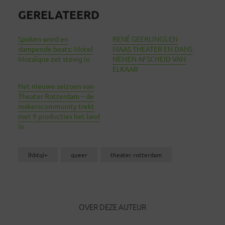
GERELATEERD
Spoken word en
RENÉ GEERLINGS EN
dampende beats: Motel
MAAS THEATER EN DANS
Mozaïque zet stevig in
NEMEN AFSCHEID VAN
ELKAAR
Het nieuwe seizoen van
Theater Rotterdam – de
makerscommunity trekt
met 9 producties het land
in
lhbtqi+
queer
theater rotterdam
OVER DEZE AUTEUR