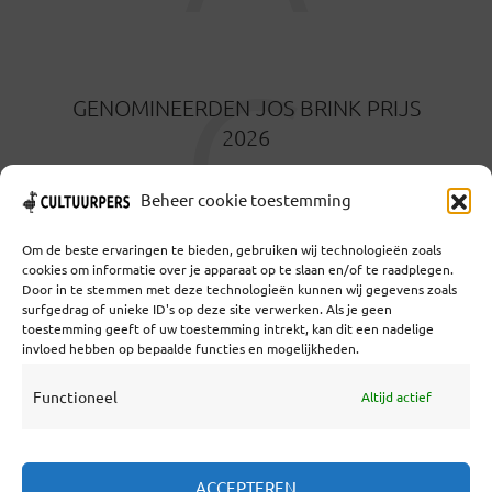
G
GENOMINEERDEN JOS BRINK PRIJS
2026
4 MAANDEN GELEDEN
Beheer cookie toestemming
Om de beste ervaringen te bieden, gebruiken wij technologieën zoals
cookies om informatie over je apparaat op te slaan en/of te raadplegen.
Door in te stemmen met deze technologieën kunnen wij gegevens zoals
surfgedrag of unieke ID's op deze site verwerken. Als je geen
toestemming geeft of uw toestemming intrekt, kan dit een nadelige
Coöperatief Cultureel Persbureau U.A. | Salzburg 29 |
invloed hebben op bepaalde functies en mogelijkheden.
3524KS Utrecht | KvK: 55573592 |Btw:
NL851769731B01 | Bank: NL92 TRIO 0254 7521 01
Functioneel
Altijd actief
Samenwerken
ACCEPTEREN