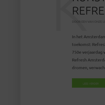
K
REFR
DOOR
EEN VAN ONZE 
In het Amsterdam
toekomst: Refres
750e verjaardag 
Refresh Amsterda
dromen, verwacht
LEES VERDER