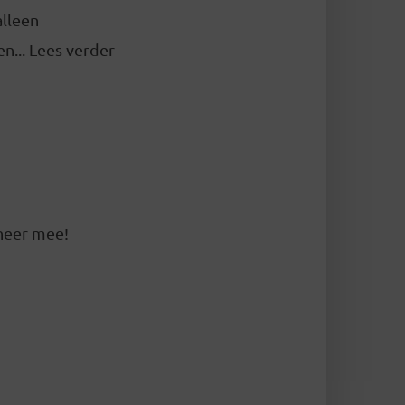
alleen
n... Lees verder
oneer mee!