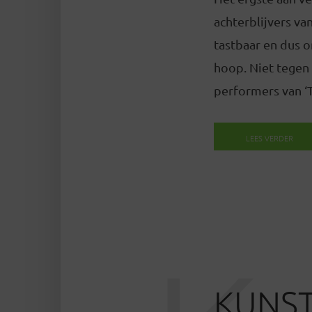
achterblijvers v
tastbaar en dus 
hoop. Niet tegen 
performers van ‘T
LEES VERDER
KUNST