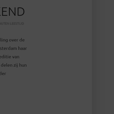
KEND
NUTEN LEESTIJD
ling over de
msterdam haar
editie van
delen zij hun
der