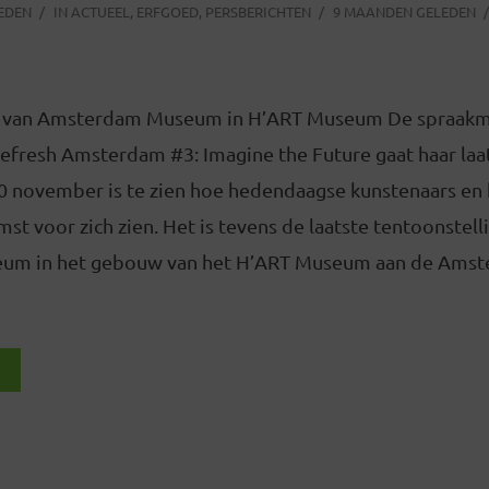
LEDEN
IN
ACTUEEL
,
ERFGOED
,
PERSBERICHTEN
9 MAANDEN GELEDEN
ie van Amsterdam Museum in H’ART Museum De spraak
Refresh Amsterdam #3: Imagine the Future gaat haar laa
0 november is te zien hoe hedendaagse kunstenaars en
st voor zich zien. Het is tevens de laatste tentoonstell
m in het gebouw van het H’ART Museum aan de Amstel 