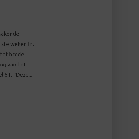
makende
tste weken in.
 het brede
ing van het
51. “Deze...