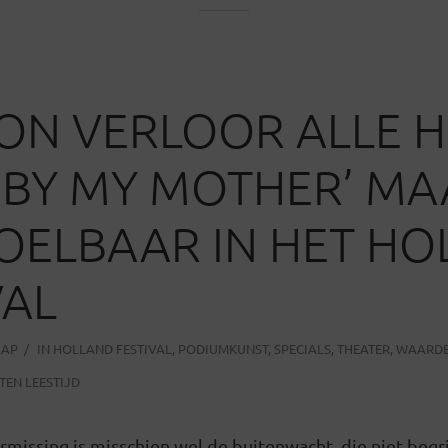
ON VERLOOR ALLE 
 BY MY MOTHER’ MA
OELBAAR IN HET H
VAL
AAP
IN
HOLLAND FESTIVAL
,
PODIUMKUNST
,
SPECIALS
,
THEATER
,
WAARDE
TEN LEESTIJD
rmissing is misschien wel de buitenwacht, die niet begri