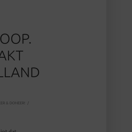
HOOP.
AKT
OLLAND
ER & DONEER!
jpt dat