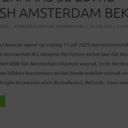
ESH AMSTERDAM BE
LEDEN
IN
BEELDEND
,
ERFGOED
,
PERSBERICHTEN
10 JUNI 2025
13 MI
 Museum opent op vrijdag 11 juli 2025 een tentoonstel
h Amsterdam #3: Imagine the Future. In het jaar dat A
viert kijkt het Amsterdam Museum vooruit. In de derde 
m blikken kunstenaars en het brede publiek vooruit en 
ingen en wensen voor de toekomst. Refresh... Lees ver