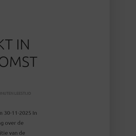
T IN
KOMST
INUTEN LEESTIJD
m 30-11-2025 In
ng over de
tie van de