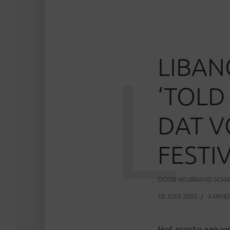
LIBAN
L
‘TOLD
DAT V
FESTI
DOOR
WIJBRAND SCH
18 JUNI 2025
3 MINU
Het ergste aan ve