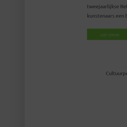
tweejaarlijkse Re
kunstenaars een b
LEES VERDER
Cultuurpe