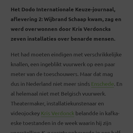
Het Dodo Internationale Keuze-journaal,
aflevering 2: Wijbrand Schaap kwam, zag en
werd overwonnen door Kris Verdoncks
zeven installaties over benarde mensen.
Het had moeten eindigen met verschrikkelijke
knallen, een ingeblikt vuurwerk op een paar
meter van de toeschouwers. Maar dat mag
dus in Nederland niet meer sinds
Enschede
. En
al helemaal niet met Belgisch vuurwerk.
Theatermaker, installatiekunstenaar en
videojockey
Kris Verdonck
belandde in kafka-
eske toestanden in de week waarin hij zijn
voorstelling
K, a society
opbouwde in een half