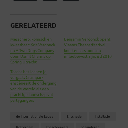
GERELATEERD
Messcherp, komisch en
Benjamin Verdonck opent
kwetsbaar: Kris Verdonck
Vlaams Theaterfestival:
en A Two Dogs Company
kunstenaars moeten
doen Daniil Charms op
mileubewust zijn. #tf2010
Spring Utrecht
Totdat het lachen je
vergaat. Crashpark
enscèneert de ondergang
van de wereld als een
prachtige landschap vol
partygangers
de internationale keuze
Enschede
installatie
Rotterdam
toeschouwers
Vlaanderen