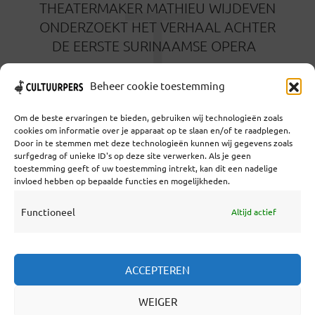
T
THEATERMAKER MATHIEU WIJDEVEN
ONDERZOEKT HET VERHAAL ACHTER
DE EERSTE SURINAAMSE OPERA
3 MAANDEN GELEDEN
Beheer cookie toestemming
Om de beste ervaringen te bieden, gebruiken wij technologieën zoals
cookies om informatie over je apparaat op te slaan en/of te raadplegen.
Door in te stemmen met deze technologieën kunnen wij gegevens zoals
surfgedrag of unieke ID's op deze site verwerken. Als je geen
toestemming geeft of uw toestemming intrekt, kan dit een nadelige
Coöperatief Cultureel Persbureau U.A. | Salzburg 29 |
invloed hebben op bepaalde functies en mogelijkheden.
3524KS Utrecht | KvK: 55573592 |Btw:
NL851769731B01 | Bank: NL92 TRIO 0254 7521 01
Functioneel
Altijd actief
Samenwerken
ACCEPTEREN
Statuten
WEIGER
Redactiestatuut