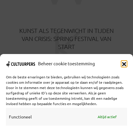
K
KUNST ALS TEGENWICHT IN TIJDEN
VAN CRISIS: SPRING FESTIVAL VAN
START
3 MAANDEN GELEDEN
Beheer cookie toestemming
Om de beste ervaringen te bieden, gebruiken wij technologieën zoals
cookies om informatie over je apparaat op te slaan en/of te raadplegen.
Door in te stemmen met deze technologieën kunnen wij gegevens zoals
surfgedrag of unieke ID's op deze site verwerken. Als je geen
toestemming geeft of uw toestemming intrekt, kan dit een nadelige
Coöperatief Cultureel Persbureau U.A. | Salzburg 29 |
invloed hebben op bepaalde functies en mogelijkheden.
3524KS Utrecht | KvK: 55573592 |Btw:
NL851769731B01 | Bank: NL92 TRIO 0254 7521 01
Functioneel
Altijd actief