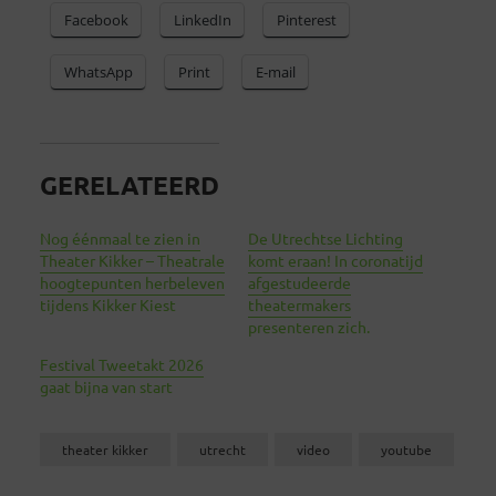
Facebook
LinkedIn
Pinterest
WhatsApp
Print
E-mail
GERELATEERD
Nog éénmaal te zien in
De Utrechtse Lichting
Theater Kikker – Theatrale
komt eraan! In coronatijd
hoogtepunten herbeleven
afgestudeerde
tijdens Kikker Kiest
theatermakers
presenteren zich.
Festival Tweetakt 2026
gaat bijna van start
theater kikker
utrecht
video
youtube