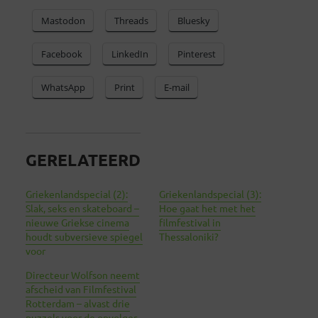
Mastodon
Threads
Bluesky
Facebook
LinkedIn
Pinterest
WhatsApp
Print
E-mail
GERELATEERD
Griekenlandspecial (2):
Griekenlandspecial (3):
Slak, seks en skateboard –
Hoe gaat het met het
nieuwe Griekse cinema
filmfestival in
houdt subversieve spiegel
Thessaloniki?
voor
Directeur Wolfson neemt
afscheid van Filmfestival
Rotterdam – alvast drie
puzzels voor de opvolger