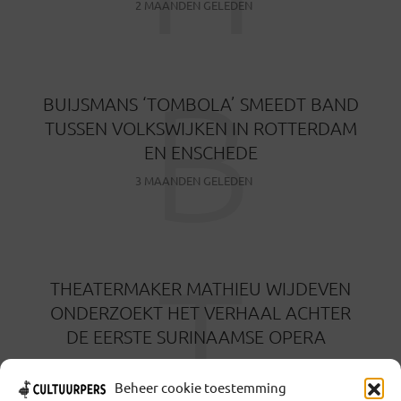
2 MAANDEN GELEDEN
B
BUIJSMANS ‘TOMBOLA’ SMEEDT BAND
TUSSEN VOLKSWIJKEN IN ROTTERDAM
EN ENSCHEDE
3 MAANDEN GELEDEN
T
THEATERMAKER MATHIEU WIJDEVEN
ONDERZOEKT HET VERHAAL ACHTER
DE EERSTE SURINAAMSE OPERA
3 MAANDEN GELEDEN
Beheer cookie toestemming