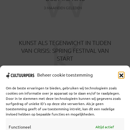
3 MAANDEN GELEDEN
K
KUNST ALS TEGENWICHT IN TIJDEN
VAN CRISIS: SPRING FESTIVAL VAN
START
3 MAANDEN GELEDEN
Beheer cookie toestemming
Om de beste ervaringen te bieden, gebruiken wij technologieën zoals
cookies om informatie over je apparaat op te slaan en/of te raadplegen.
Door in te stemmen met deze technologieën kunnen wij gegevens zoals
surfgedrag of unieke ID's op deze site verwerken. Als je geen
toestemming geeft of uw toestemming intrekt, kan dit een nadelige
Coöperatief Cultureel Persbureau U.A. | Salzburg 29 |
invloed hebben op bepaalde functies en mogelijkheden.
3524KS Utrecht | KvK: 55573592 |Btw:
NL851769731B01 | Bank: NL92 TRIO 0254 7521 01
Functioneel
Altijd actief