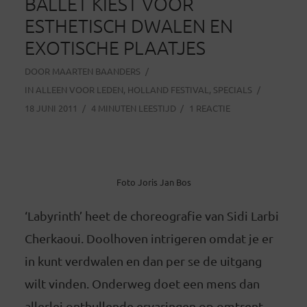
BALLET KIEST VOOR
ESTHETISCH DWALEN EN
EXOTISCHE PLAATJES
DOOR
MAARTEN BAANDERS
IN
ALLEEN VOOR LEDEN
,
HOLLAND FESTIVAL
,
SPECIALS
18 JUNI 2011
4 MINUTEN LEESTIJD
1 REACTIE
Foto Joris Jan Bos
‘Labyrinth’ heet de choreografie van Sidi Larbi
Cherkaoui. Doolhoven intrigeren omdat je er
in kunt verdwalen en dan per se de uitgang
wilt vinden. Onderweg doet een mens dan
allerlei onthullende ervaringen op omtrent