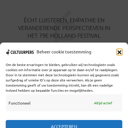
É
ÉCHT LUISTEREN, EMPATHIE EN
VERANDERENDE PERSPECTIEVEN IN
HET 79E HOLLAND FESTIVAL
5 MAANDEN GELEDEN
Beheer cookie toestemming
Om de beste ervaringen te bieden, gebruiken wij technologieën zoals
cookies om informatie over je apparaat op te slaan en/of te raadplegen.
Door in te stemmen met deze technologieën kunnen wij gegevens zoals
surfgedrag of unieke ID's op deze site verwerken. Als je geen
toestemming geeft of uw toestemming intrekt, kan dit een nadelige
Coöperatief Cultureel Persbureau U.A. | Salzburg 29 |
invloed hebben op bepaalde functies en mogelijkheden.
3524KS Utrecht | KvK: 55573592 |Btw:
NL851769731B01 | Bank: NL92 TRIO 0254 7521 01
Functioneel
Altijd actief
Samenwerken
ACCEPTEREN