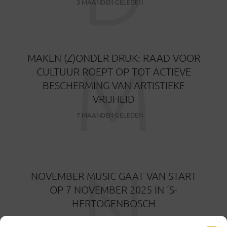
3 MAANDEN GELEDEN
M
MAKEN (Z)ONDER DRUK: RAAD VOOR
CULTUUR ROEPT OP TOT ACTIEVE
BESCHERMING VAN ARTISTIEKE
VRIJHEID
7 MAANDEN GELEDEN
N
NOVEMBER MUSIC GAAT VAN START
OP 7 NOVEMBER 2025 IN ‘S-
HERTOGENBOSCH
10 MAANDEN GELEDEN