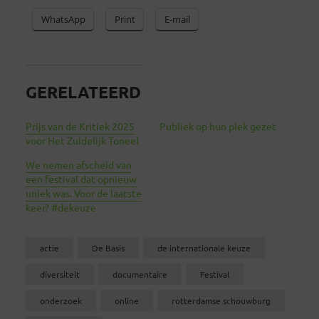
WhatsApp
Print
E-mail
GERELATEERD
Prijs van de Kritiek 2025
Publiek op hun plek gezet
voor Het Zuidelijk Toneel
We nemen afscheid van
een festival dat opnieuw
uniek was. Voor de laatste
keer? #dekeuze
actie
De Basis
de internationale keuze
diversiteit
documentaire
Festival
onderzoek
online
rotterdamse schouwburg