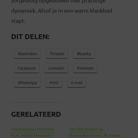
zorgvuldig opgebouwd met prachtige
dynamiek. Alsof je in een warm klankbad
stapt.
DIT DELEN:
Mastodon
Threads
Bluesky
Facebook
LinkedIn
Pinterest
WhatsApp
Print
E-mail
GERELATEERD
Marmoucha Orchestra
Jan-Bas Bollen op
feat. Mehdi Nassouli –
November Music: ‘Ik ervaar