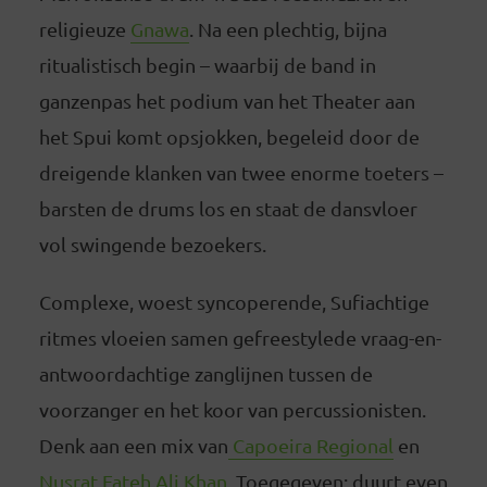
religieuze
Gnawa
. Na een plechtig, bijna
ritualistisch begin – waarbij de band in
ganzenpas het podium van het Theater aan
het Spui komt opsjokken, begeleid door de
dreigende klanken van twee enorme toeters –
barsten de drums los en staat de dansvloer
vol swingende bezoekers.
Complexe, woest syncoperende, Sufiachtige
ritmes vloeien samen gefreestylede vraag-en-
antwoordachtige zanglijnen tussen de
voorzanger en het koor van percussionisten.
Denk aan een mix van
Capoeira Regional
en
Nusrat Fateh Ali Khan
. Toegegeven: duurt even