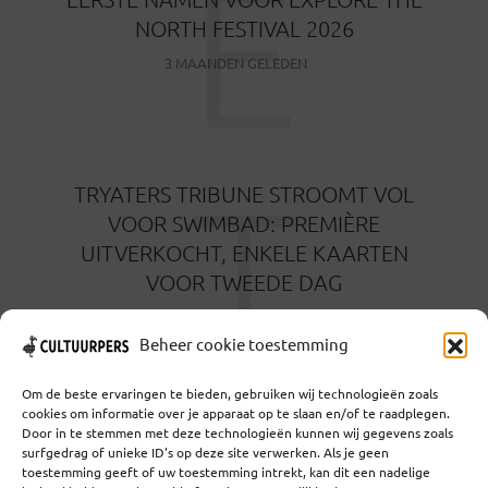
E
NORTH FESTIVAL 2026
3 MAANDEN GELEDEN
T
TRYATERS TRIBUNE STROOMT VOL
VOOR SWIMBAD: PREMIÈRE
UITVERKOCHT, ENKELE KAARTEN
VOOR TWEEDE DAG
3 MAANDEN GELEDEN
Beheer cookie toestemming
Om de beste ervaringen te bieden, gebruiken wij technologieën zoals
cookies om informatie over je apparaat op te slaan en/of te raadplegen.
Door in te stemmen met deze technologieën kunnen wij gegevens zoals
surfgedrag of unieke ID's op deze site verwerken. Als je geen
toestemming geeft of uw toestemming intrekt, kan dit een nadelige
Coöperatief Cultureel Persbureau U.A. | Salzburg 29 |