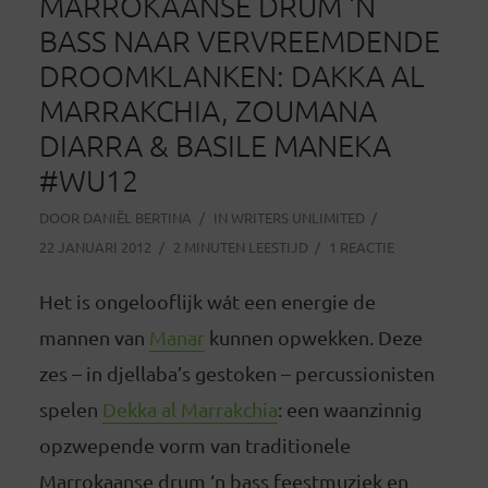
MARROKAANSE DRUM ‘N
BASS NAAR VERVREEMDENDE
DROOMKLANKEN: DAKKA AL
MARRAKCHIA, ZOUMANA
DIARRA & BASILE MANEKA
#WU12
DOOR
DANIËL BERTINA
IN
WRITERS UNLIMITED
22 JANUARI 2012
2 MINUTEN LEESTIJD
1 REACTIE
Het is ongelooflijk wát een energie de
mannen van
Manar
kunnen opwekken. Deze
zes – in djellaba’s gestoken – percussionisten
spelen
Dekka al Marrakchia
: een waanzinnig
opzwepende vorm van traditionele
Marrokaanse drum ‘n bass feestmuziek en