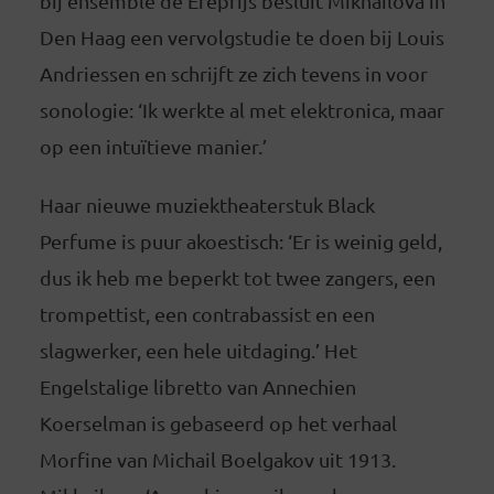
bij ensemble de Ereprijs besluit Mikhailova in
Den Haag een vervolgstudie te doen bij Louis
Andriessen en schrijft ze zich tevens in voor
sonologie: ‘Ik werkte al met elektronica, maar
op een intuïtieve manier.’
Haar nieuwe muziektheaterstuk Black
Perfume is puur akoestisch: ‘Er is weinig geld,
dus ik heb me beperkt tot twee zangers, een
trompettist, een contrabassist en een
slagwerker, een hele uitdaging.’ Het
Engelstalige libretto van Annechien
Koerselman is gebaseerd op het verhaal
Morfine van Michail Boelgakov uit 1913.