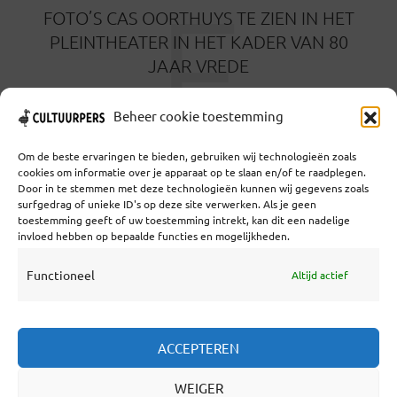
F
FOTO’S CAS OORTHUYS TE ZIEN IN HET
PLEINTHEATER IN HET KADER VAN 80
JAAR VREDE
7 APRIL 2025
Beheer cookie toestemming
Om de beste ervaringen te bieden, gebruiken wij technologieën zoals
cookies om informatie over je apparaat op te slaan en/of te raadplegen.
Door in te stemmen met deze technologieën kunnen wij gegevens zoals
surfgedrag of unieke ID's op deze site verwerken. Als je geen
toestemming geeft of uw toestemming intrekt, kan dit een nadelige
Coöperatief Cultureel Persbureau U.A. | Salzburg 29 |
invloed hebben op bepaalde functies en mogelijkheden.
3524KS Utrecht | KvK: 55573592 |Btw:
NL851769731B01 | Bank: NL92 TRIO 0254 7521 01
Functioneel
Altijd actief
Samenwerken
ACCEPTEREN
Statuten
WEIGER
Redactiestatuut