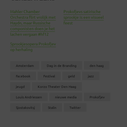
Mahler Chamber
Prokofjevs satirische
Orchestra flirt vrolijk met
sprookje is een visueel
Haydn, maar Russische
feest
componisten doen je het
lachen vergaan #hf12
Sprookjesopera Prokofjev
op herhaling
Amsterdam
Dag in de Branding
den haag
Facebook
Festival
geld
jazz
jeugd
Korzo Theater Den Haag
Louis Andriessen
nieuwe media
Prokofjev
Sjostakovitsj
Stalin
Twitter