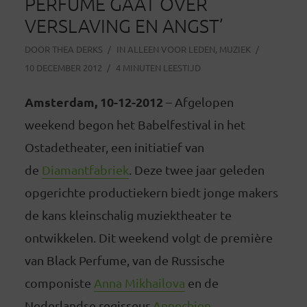
PERFUME GAAT OVER
VERSLAVING EN ANGST’
DOOR
THEA DERKS
IN
ALLEEN VOOR LEDEN
,
MUZIEK
10 DECEMBER 2012
4 MINUTEN LEESTIJD
Amsterdam, 10-12-2012
– Afgelopen
weekend begon het Babelfestival in het
Ostadetheater, een initiatief van
de
Diamantfabriek
. Deze twee jaar geleden
opgerichte productiekern biedt jonge makers
de kans kleinschalig muziektheater te
ontwikkelen. Dit weekend volgt de première
van Black Perfume, van de Russische
componiste
Anna Mikhailova
en de
Nederlandse regisseur
Annechien