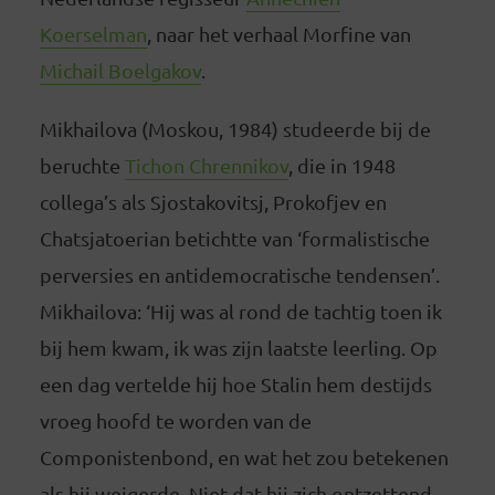
Koerselman
, naar het verhaal Morfine van
Michail Boelgakov
.
Mikhailova (Moskou, 1984) studeerde bij de
beruchte
Tichon Chrennikov
, die in 1948
collega’s als Sjostakovitsj, Prokofjev en
Chatsjatoerian betichtte van ‘formalistische
perversies en antidemocratische tendensen’.
Mikhailova: ‘Hij was al rond de tachtig toen ik
bij hem kwam, ik was zijn laatste leerling. Op
een dag vertelde hij hoe Stalin hem destijds
vroeg hoofd te worden van de
Componistenbond, en wat het zou betekenen
als hij weigerde. Niet dat hij zich ontzettend