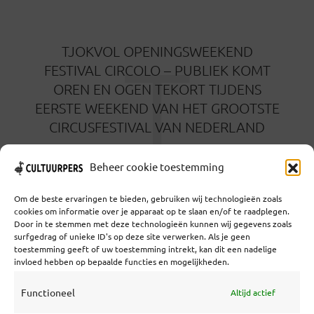
T
TJOKVOL OPENINGSWEEKEND
FESTIVAL CIRCOLO – PUBLIEK KOMT
OREN EN OGEN TEKORT TIJDENS
EERSTE WEEKEND VAN HET GROOTSTE
CIRCUSFESTIVAL VAN NEDERLAND
22 OKTOBER 2021
Beheer cookie toestemming
Om de beste ervaringen te bieden, gebruiken wij technologieën zoals
cookies om informatie over je apparaat op te slaan en/of te raadplegen.
Door in te stemmen met deze technologieën kunnen wij gegevens zoals
surfgedrag of unieke ID's op deze site verwerken. Als je geen
toestemming geeft of uw toestemming intrekt, kan dit een nadelige
Coöperatief Cultureel Persbureau U.A. | Salzburg 29 |
invloed hebben op bepaalde functies en mogelijkheden.
3524KS Utrecht | KvK: 55573592 |Btw:
NL851769731B01 | Bank: NL92 TRIO 0254 7521 01
Functioneel
Altijd actief