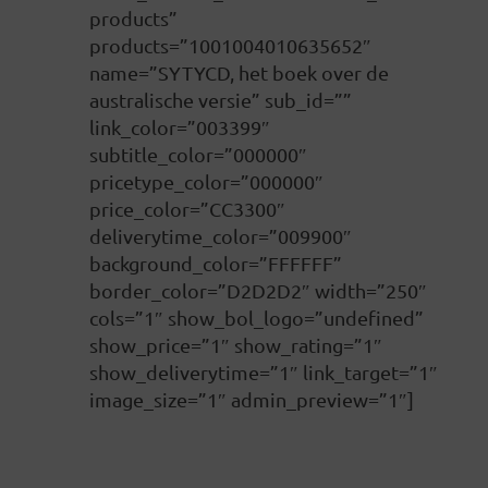
products”
products=”1001004010635652″
name=”SYTYCD, het boek over de
australische versie” sub_id=””
link_color=”003399″
subtitle_color=”000000″
pricetype_color=”000000″
price_color=”CC3300″
deliverytime_color=”009900″
background_color=”FFFFFF”
border_color=”D2D2D2″ width=”250″
cols=”1″ show_bol_logo=”undefined”
show_price=”1″ show_rating=”1″
show_deliverytime=”1″ link_target=”1″
image_size=”1″ admin_preview=”1″]