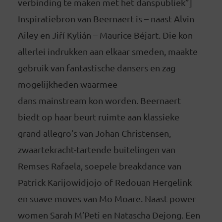
verbinding te maken met het danspubliek”]
Inspiratiebron van Beernaert is – naast Alvin
Ailey en Jiří Kylián – Maurice Béjart. Die kon
allerlei indrukken aan elkaar smeden, maakte
gebruik van fantastische dansers en zag
mogelijkheden waarmee
dans mainstream kon worden. Beernaert
biedt op haar beurt ruimte aan klassieke
grand allegro’s van Johan Christensen,
zwaartekracht-tartende buitelingen van
Remses Rafaela, soepele breakdance van
Patrick Karijowidjojo of Redouan Hergelink
en suave moves van Mo Moare. Naast power
women Sarah M’Peti en Natascha Dejong. Een