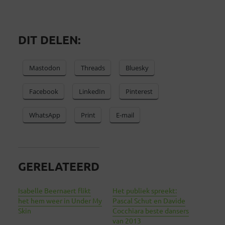
DIT DELEN:
Mastodon
Threads
Bluesky
Facebook
LinkedIn
Pinterest
WhatsApp
Print
E-mail
GERELATEERD
Isabelle Beernaert flikt
Het publiek spreekt:
het hem weer in Under My
Pascal Schut en Davide
Skin
Cocchiara beste dansers
van 2013