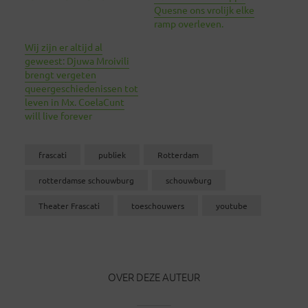
Quesne ons vrolijk elke
ramp overleven.
Wij zijn er altijd al
geweest: Djuwa Mroivili
brengt vergeten
queergeschiedenissen tot
leven in Mx. CoelaCunt
will live forever
frascati
publiek
Rotterdam
rotterdamse schouwburg
schouwburg
Theater Frascati
toeschouwers
youtube
OVER DEZE AUTEUR