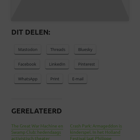
DIT DELEN:
Mastodon
Threads
Bluesky
Facebook
LinkedIn
Pinterest
WhatsApp
Print
E-mail
GERELATEERD
The Great War Machine en
Crash Park: Armageddon is
Swamp Club: hedendaags
kinderspel. In het Holland
activistisch theater
Festival laat Philippe