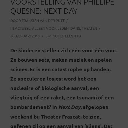
VOORSTELLING VAN PHILLIPE
QUESNE: NEXT DAY
DOOR
FRANSIEN VAN DER PUTT
IN
ACTUEEL
,
ALLEEN VOOR LEDEN
,
DANS
,
THEATER
20 JANUARI 2015
3 MINUTEN LEESTIJD
De kinderen stellen zich één voor één voor.
Ze bouwen sets, maken muziek en spelen
scènes. Er is een catastrophe op handen.
Ze speculeren losjes: word het een
nucleaire of biologische aanval, een
vliegtuig of een raket, een tsunami of een
bombardement? In
Next Day
, afgelopen
weekend bij Theater Frascati te zien,
oefenen zij op een aanval van ‘aliens’. Dat