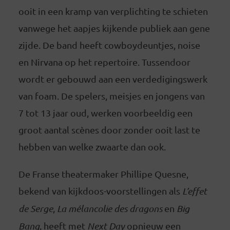
ooit in een kramp van verplichting te schieten
vanwege het aapjes kijkende publiek aan gene
zijde. De band heeft cowboydeuntjes, noise
en Nirvana op het repertoire. Tussendoor
wordt er gebouwd aan een verdedigingswerk
van foam. De spelers, meisjes en jongens van
7 tot 13 jaar oud, werken voorbeeldig een
groot aantal scènes door zonder ooit last te
hebben van welke zwaarte dan ook.
De Franse theatermaker Phillipe Quesne,
bekend van kijkdoos-voorstellingen als
L’effet
de Serge
,
La mélancolie des dragons
en
Big
Bang
, heeft met
Next Day
opnieuw een