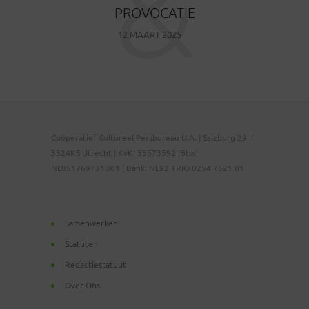
&
PROVOCATIE
12 MAART 2025
Coöperatief Cultureel Persbureau U.A. | Salzburg 29 |
3524KS Utrecht | KvK: 55573592 |Btw:
NL851769731B01 | Bank: NL92 TRIO 0254 7521 01
Samenwerken
Statuten
Redactiestatuut
Over Ons