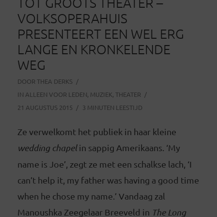
TOT GROOTS THEATER –
VOLKSOPERAHUIS
PRESENTEERT EEN WEL ERG
LANGE EN KRONKELENDE
WEG
DOOR
THEA DERKS
IN
ALLEEN VOOR LEDEN
,
MUZIEK
,
THEATER
21 AUGUSTUS 2015
3 MINUTEN LEESTIJD
Ze verwelkomt het publiek in haar kleine
wedding chapel
in sappig Amerikaans. ‘My
name is Joe’, zegt ze met een schalkse lach, ‘I
can’t help it, my father was having a good time
when he chose my name.’ Vandaag zal
Manoushka Zeegelaar Breeveld in
The Long