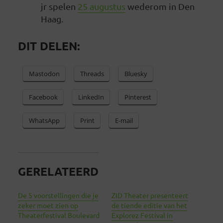
jr spelen
25 augustus
wederom in Den
Haag.
DIT DELEN:
Mastodon
Threads
Bluesky
Facebook
LinkedIn
Pinterest
WhatsApp
Print
E-mail
GERELATEERD
De 5 voorstellingen die je
ZID Theater presenteert
zeker moet zien op
de tiende editie van het
Theaterfestival Boulevard
Explorez Festival in