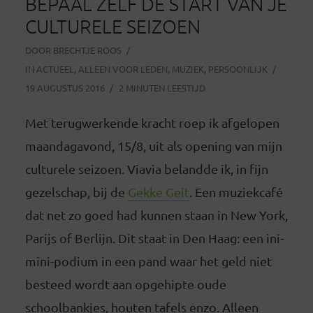
BEPAAL ZELF DE START VAN JE
CULTURELE SEIZOEN
DOOR
BRECHTJE ROOS
IN
ACTUEEL
,
ALLEEN VOOR LEDEN
,
MUZIEK
,
PERSOONLIJK
19 AUGUSTUS 2016
2 MINUTEN LEESTIJD
Met terugwerkende kracht roep ik afgelopen
maandagavond, 15/8, uit als opening van mijn
culturele seizoen. Viavia belandde ik, in fijn
gezelschap, bij de
Gekke Geit
. Een muziekcafé
dat net zo goed had kunnen staan in New York,
Parijs of Berlijn. Dit staat in Den Haag: een ini-
mini-podium in een pand waar het geld niet
besteed wordt aan opgehipte oude
schoolbankjes, houten tafels enzo. Alleen