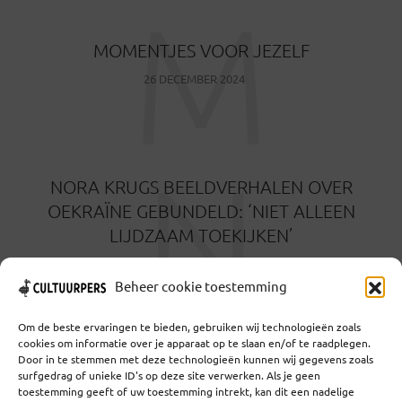
M
MOMENTJES VOOR JEZELF
26 DECEMBER 2024
N
NORA KRUGS BEELDVERHALEN OVER
OEKRAÏNE GEBUNDELD: ‘NIET ALLEEN
LIJDZAAM TOEKIJKEN’
20 NOVEMBER 2024
Beheer cookie toestemming
Om de beste ervaringen te bieden, gebruiken wij technologieën zoals
cookies om informatie over je apparaat op te slaan en/of te raadplegen.
Door in te stemmen met deze technologieën kunnen wij gegevens zoals
surfgedrag of unieke ID's op deze site verwerken. Als je geen
toestemming geeft of uw toestemming intrekt, kan dit een nadelige
Coöperatief Cultureel Persbureau U.A. | Salzburg 29 |