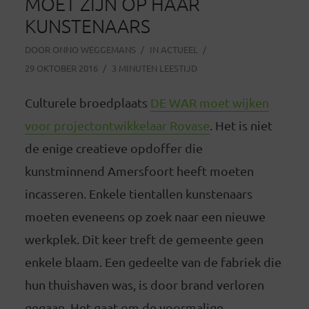
MOET ZIJN OP HAAR
KUNSTENAARS
DOOR
ONNO WEGGEMANS
IN
ACTUEEL
29 OKTOBER 2016
3 MINUTEN LEESTIJD
Culturele broedplaats
DE WAR moet wijken
voor projectontwikkelaar Rovase
. Het is niet
de enige creatieve opdoffer die
kunstminnend Amersfoort heeft moeten
incasseren. Enkele tientallen kunstenaars
moeten eveneens op zoek naar een nieuwe
werkplek. Dit keer treft de gemeente geen
enkele blaam. Een gedeelte van de fabriek die
hun thuishaven was, is door brand verloren
gegaan. Het gaat om de voormalige