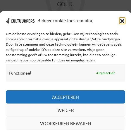
W
GOED.
12 SEPTEMBER 2021
Beheer cookie toestemming
Om de beste ervaringen te bieden, gebruiken wij technologieën zoals
cookies om informatie over je apparaat op te slaan en/of te raadplegen.
Door in te stemmen met deze technologieën kunnen wij gegevens zoals
surfgedrag of unieke ID's op deze site verwerken. Als je geen
toestemming geeft of uw toestemming intrekt, kan dit een nadelige
Coöperatief Cultureel Persbureau U.A. | Salzburg 29 |
invloed hebben op bepaalde functies en mogelijkheden.
3524KS Utrecht | KvK: 55573592 |Btw:
NL851769731B01 | Bank: NL92 TRIO 0254 7521 01
Functioneel
Altijd actief
Samenwerken
ACCEPTEREN
Statuten
WEIGER
Redactiestatuut
Over Ons
VOORKEUREN BEWAREN