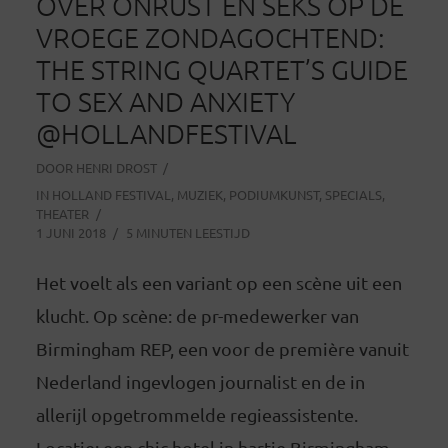
OVER ONRUST EN SEKS OP DE
VROEGE ZONDAGOCHTEND:
THE STRING QUARTET’S GUIDE
TO SEX AND ANXIETY
@HOLLANDFESTIVAL
DOOR
HENRI DROST
IN
HOLLAND FESTIVAL
,
MUZIEK
,
PODIUMKUNST
,
SPECIALS
,
THEATER
1 JUNI 2018
5 MINUTEN LEESTIJD
Het voelt als een variant op een scène uit een
klucht. Op scène: de pr-medewerker van
Birmingham REP, een voor de première vanuit
Nederland ingevlogen journalist en de in
allerijl opgetrommelde regieassistente.
Locatie: een chic hotel in hartje Birmingham.