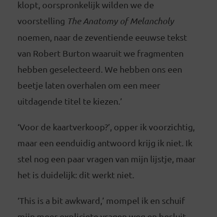
klopt, oorspronkelijk wilden we de
voorstelling
The Anatomy of Melancholy
noemen, naar de zeventiende eeuwse tekst
van Robert Burton waaruit we fragmenten
hebben geselecteerd. We hebben ons een
beetje laten overhalen om een meer
uitdagende titel te kiezen.’
‘Voor de kaartverkoop?’, opper ik voorzichtig,
maar een eenduidig antwoord krijg ik niet. Ik
stel nog een paar vragen van mijn lijstje, maar
het is duidelijk: dit werkt niet.
‘This is a bit awkward,’ mompel ik en schuif
mijn meer expliciete vragen weg en besluit