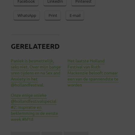
Facebook
LinkedIn
Pinterest
WhatsApp
Print
E-mail
GERELATEERD
Paniek is besmettelijk,
Het laatste Holland
seks niet. Over mijn bange
Festival van Ruth
uren tijdens en na Sex and
Mackenzie belooft zomaar
Anxiety in het
een van de spannendste te
@hollandfestival.
worden
Onze enige unieke
@hollandfestivalspecial
#2: inspiratie en
beklemming in de eerste
week #hf18