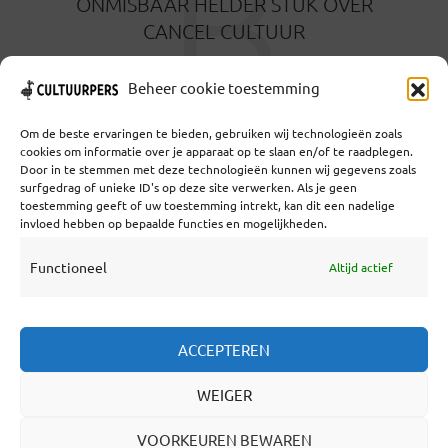
B
ONMISBAAR HELDER STUK OVER
CANCEL CULTUUR
2 MAANDEN GELEDEN
Beheer cookie toestemming
Om de beste ervaringen te bieden, gebruiken wij technologieën zoals
cookies om informatie over je apparaat op te slaan en/of te raadplegen.
Door in te stemmen met deze technologieën kunnen wij gegevens zoals
surfgedrag of unieke ID's op deze site verwerken. Als je geen
toestemming geeft of uw toestemming intrekt, kan dit een nadelige
Coöperatief Cultureel Persbureau U.A. | Salzburg 29 |
invloed hebben op bepaalde functies en mogelijkheden.
3524KS Utrecht | KvK: 55573592 |Btw:
NL851769731B01 | Bank: NL92 TRIO 0254 7521 01
Functioneel
Altijd actief
Samenwerken
ACCEPTEREN
Statuten
WEIGER
Redactiestatuut
Over Ons
VOORKEUREN BEWAREN