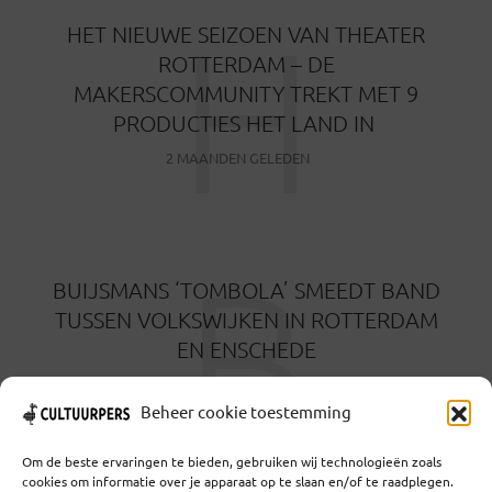
H
HET NIEUWE SEIZOEN VAN THEATER
ROTTERDAM – DE
MAKERSCOMMUNITY TREKT MET 9
PRODUCTIES HET LAND IN
2 MAANDEN GELEDEN
B
BUIJSMANS ‘TOMBOLA’ SMEEDT BAND
TUSSEN VOLKSWIJKEN IN ROTTERDAM
EN ENSCHEDE
3 MAANDEN GELEDEN
Beheer cookie toestemming
Om de beste ervaringen te bieden, gebruiken wij technologieën zoals
cookies om informatie over je apparaat op te slaan en/of te raadplegen.