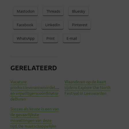
Mastodon
Threads
Bluesky
Facebook
LinkedIn
Pinterest
WhatsApp
Print
E-mail
GERELATEERD
Vacature
Vlaanderen op de kaart
productieverantwoordelijke
tijdens Explore the North
en vrijwilligerscoördinator
Festival in Leeuwarden
deBuren
Succes als keuze is een van
de gevaarlijkste
misvattingen van deze
tijd. De maatschappelijke