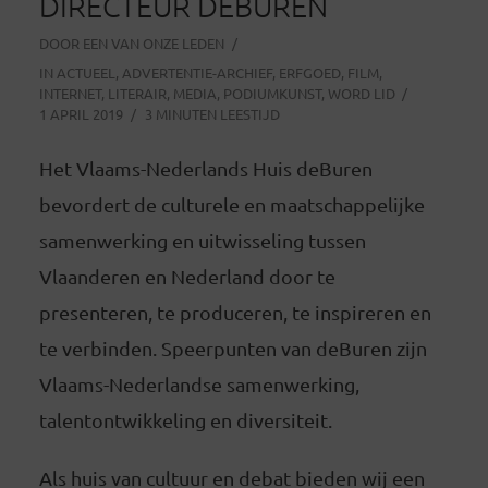
DIRECTEUR DEBUREN
DOOR
EEN VAN ONZE LEDEN
IN
ACTUEEL
,
ADVERTENTIE-ARCHIEF
,
ERFGOED
,
FILM
,
INTERNET
,
LITERAIR
,
MEDIA
,
PODIUMKUNST
,
WORD LID
1 APRIL 2019
3 MINUTEN LEESTIJD
Het Vlaams-Nederlands Huis deBuren
bevordert de culturele en maatschappelijke
samenwerking en uitwisseling tussen
Vlaanderen en Nederland door te
presenteren, te produceren, te inspireren en
te verbinden. Speerpunten van deBuren zijn
Vlaams-Nederlandse samenwerking,
talentontwikkeling en diversiteit.
Als huis van cultuur en debat bieden wij een