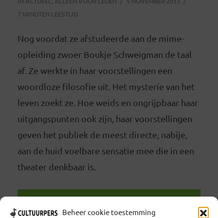
IN
ACTUEEL
,
ALLEEN VOOR LEDEN
5 NOVEMBER 2013
7 MINUTEN LEESTIJD
Nog voordat ze afstudeerde aan de mime-
opleiding zwoer Boukje Schweigman de taal
af. Ze werkte in haar voorstellingen een
woordloze filosofie uit. Het mysterie van het
leven zoekt ze. Hoe weids en ongrijpbaar haar
uitgangspunten ook zijn, haar voorstellingen
geven het publiek de meest directe, nabije,
aan de huid voelbare sensatie mee die in een
theater denkbaar is.
LEES VERDER
Beheer cookie toestemming