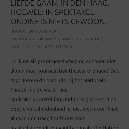
LIEFDE GAAN, IN DEN HAAG.
HOEWEL: IN SPEKTAKEL
ONDINE IS NIETS GEWOON.
DOOR
WIJBRAND SCHAAP
IN
PODCAST
,
PODIUMKUNST
,
SPONSORED
,
THEATER
8 JUNI 2018
2 MINUTEN LEESTIJD
‘Je kunt als groot gezelschap nu eenmaal niet
alleen maar journalistiek theater brengen.’ Dat
zegt Jeroen de Man, die bij het Nationale
Theater nu de waterrijke
spektakelvoorstelling Ondine regisseert. ‘Een
beetje verscheidenheid is juist wel mooi.’ Niet
alles in den Haag hoeft dus even
maatschappelijk relevant te zijn als The Nation