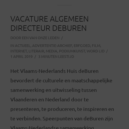
VACATURE ALGEMEEN
DIRECTEUR DEBUREN
DOOR
EEN VAN ONZE LEDEN
IN
ACTUEEL
,
ADVERTENTIE-ARCHIEF
,
ERFGOED
,
FILM
,
INTERNET
,
LITERAIR
,
MEDIA
,
PODIUMKUNST
,
WORD LID
1 APRIL 2019
3 MINUTEN LEESTIJD
Het Vlaams-Nederlands Huis deBuren
bevordert de culturele en maatschappelijke
samenwerking en uitwisseling tussen
Vlaanderen en Nederland door te
presenteren, te produceren, te inspireren en
te verbinden. Speerpunten van deBuren zijn
Vlaams-Nederlandse samenwerking,