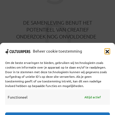
D
DE SAMENLEVING BENUT HET
POTENTIEEL VAN CREATIEF
ONDERZOEK NOG ONVOLDOENDE
3 MAANDEN GELEDEN
Beheer cookie toestemming
Om de beste ervaringen te bieden, gebruiken wij technologieën zoals
cookies om informatie over je apparaat op te slaan en/of te raadplegen.
Door in te stemmen met deze technologieën kunnen wij gegevens zoals
surfgedrag of unieke ID's op deze site verwerken. Als je geen
toestemming geeft of uw toestemming intrekt, kan dit een nadelige
Coöperatief Cultureel Persbureau U.A. | Salzburg 29 |
invloed hebben op bepaalde functies en mogelijkheden.
3524KS Utrecht | KvK: 55573592 |Btw:
NL851769731B01 | Bank: NL92 TRIO 0254 7521 01
Functioneel
Altijd actief
Samenwerken