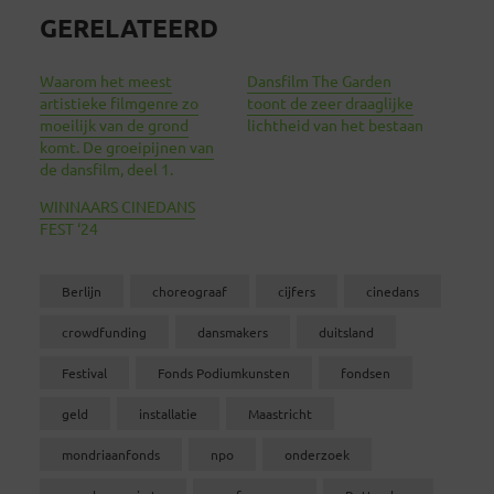
GERELATEERD
Waarom het meest
Dansfilm The Garden
artistieke filmgenre zo
toont de zeer draaglijke
moeilijk van de grond
lichtheid van het bestaan
komt. De groeipijnen van
de dansfilm, deel 1.
WINNAARS CINEDANS
FEST ‘24
Berlijn
choreograaf
cijfers
cinedans
crowdfunding
dansmakers
duitsland
Festival
Fonds Podiumkunsten
fondsen
geld
installatie
Maastricht
mondriaanfonds
npo
onderzoek