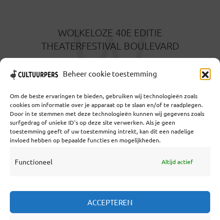
W
WOLKELOZE 40E EDITIE
THEATERFESTIVAL BOULEVARD
12 AUGUSTUS 2024
Beheer cookie toestemming
Om de beste ervaringen te bieden, gebruiken wij technologieën zoals
cookies om informatie over je apparaat op te slaan en/of te raadplegen.
Door in te stemmen met deze technologieën kunnen wij gegevens zoals
surfgedrag of unieke ID's op deze site verwerken. Als je geen
toestemming geeft of uw toestemming intrekt, kan dit een nadelige
Coöperatief Cultureel Persbureau U.A. | Salzburg 29 |
invloed hebben op bepaalde functies en mogelijkheden.
3524KS Utrecht | KvK: 55573592 |Btw:
NL851769731B01 | Bank: NL92 TRIO 0254 7521 01
Functioneel
Altijd actief
Samenwerken
ACCEPTEREN
Statuten