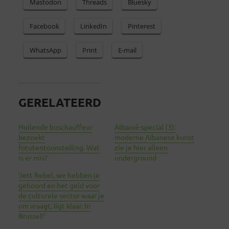
Mastodon
Threads
Bluesky
Facebook
LinkedIn
Pinterest
WhatsApp
Print
E-mail
GERELATEERD
Huilende buschauffeur
Albanië-special (3):
bezoekt
moderne Albanese kunst
fototentoonstelling. Wat
zie je hier alleen
is er mis?
underground
‘Jett Rebel, we hebben je
gehoord en het geld voor
de culturele sector waar je
om vraagt, ligt klaar. In
Brussel!’