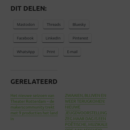
DIT DELEN:
Mastodon
Threads
Bluesky
Facebook
LinkedIn
Pinterest
WhatsApp
Print
E-mail
GERELATEERD
Het nieuwe seizoen van
ZWAAIEN, BLIJVEN EN
Theater Rotterdam – de
WEER TERUGKOMEN:
makerscommunity trekt
NIEUWE
met 9 producties het land
JEUGDVOORSTELLING
in
ZEG MAAR DAG IS EEN
POËTISCHE, MUZIKALE
ODE AAN AFSCHEID