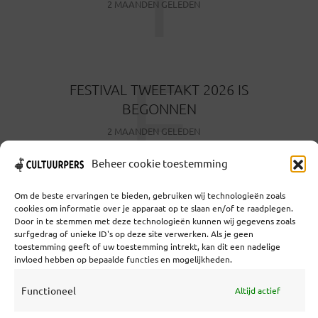
2 MAANDEN GELEDEN
F
FESTIVAL TWEETAKT 2026 IS
BEGONNEN
2 MAANDEN GELEDEN
Beheer cookie toestemming
Om de beste ervaringen te bieden, gebruiken wij technologieën zoals
cookies om informatie over je apparaat op te slaan en/of te raadplegen.
Door in te stemmen met deze technologieën kunnen wij gegevens zoals
surfgedrag of unieke ID's op deze site verwerken. Als je geen
Coöperatief Cultureel Persbureau U.A. | Salzburg 29 |
toestemming geeft of uw toestemming intrekt, kan dit een nadelige
3524KS Utrecht | KvK: 55573592 |Btw:
invloed hebben op bepaalde functies en mogelijkheden.
NL851769731B01 | Bank: NL92 TRIO 0254 7521 01
Functioneel
Altijd actief