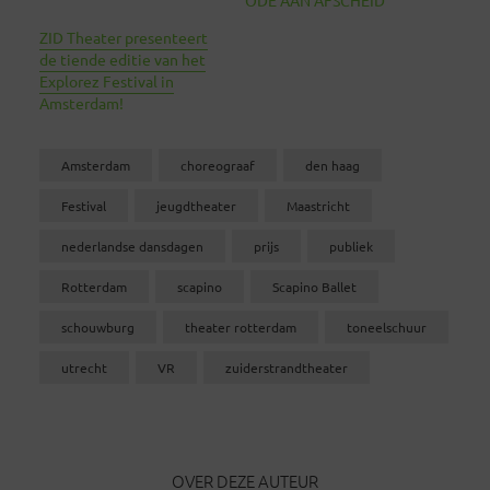
ZID Theater presenteert
de tiende editie van het
Explorez Festival in
Amsterdam!
Amsterdam
choreograaf
den haag
Festival
jeugdtheater
Maastricht
nederlandse dansdagen
prijs
publiek
Rotterdam
scapino
Scapino Ballet
schouwburg
theater rotterdam
toneelschuur
utrecht
VR
zuiderstrandtheater
OVER DEZE AUTEUR