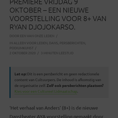
PREMIÈRE VRIJDAG 9
OKTOBER – EEN NIEUWE
VOORSTELLING VOOR 8+ VAN
RYAN DJOJOKARSO.
DOOR
EEN VAN ONZE LEDEN
IN
ALLEEN VOOR LEDEN
,
DANS
,
PERSBERICHTEN
,
PODIUMKUNST
2 OKTOBER 2020
3 MINUTEN LEESTIJD
Let op:
Dit is een persbericht en geen redactionele
content van Cultuurpers. De inhoud is afkomstig van
de organisatie zelf.
Zelf ook persberichten plaatsen?
Kies voor een Cultureel Lidmaatschap
.
‘Het verhaal van Anders’ (8+) is de nieuwe
Danstheater AYA voorstelling gemaakt door