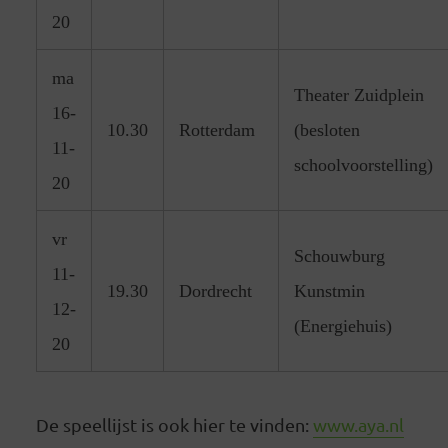
20
ma
Theater Zuidplein
16-
10.30
Rotterdam
(besloten
11-
schoolvoorstelling)
20
vr
Schouwburg
11-
19.30
Dordrecht
Kunstmin
12-
(Energiehuis)
20
De speellijst is ook hier te vinden:
www.aya.nl