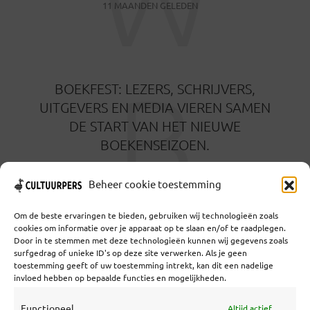
11 MAANDEN GELEDEN
B
BOEKFEST: LEZERS, SCHRIJVERS,
UITGEVERS EN MEDIA VIEREN SAMEN
DE START VAN HET NIEUWE
BOEKENSEIZOEN.
4 JUNI 2025
Beheer cookie toestemming
Om de beste ervaringen te bieden, gebruiken wij technologieën zoals
cookies om informatie over je apparaat op te slaan en/of te raadplegen.
Door in te stemmen met deze technologieën kunnen wij gegevens zoals
surfgedrag of unieke ID's op deze site verwerken. Als je geen
toestemming geeft of uw toestemming intrekt, kan dit een nadelige
Coöperatief Cultureel Persbureau U.A. | Salzburg 29 |
invloed hebben op bepaalde functies en mogelijkheden.
3524KS Utrecht | KvK: 55573592 |Btw:
NL851769731B01 | Bank: NL92 TRIO 0254 7521 01
Functioneel
Altijd actief