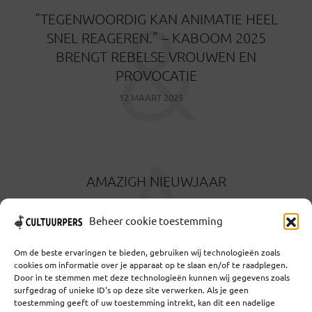
&
“TEGENWOORDIG KAN ANIMATIE HEEL
SNEL REAGEREN.” – KABOOM 2025
BRENGT REBELSE VROUWEN EN
PROVOCATIE
12 MAART 2025
A
AMAZIGH NIEUWJAAR
29 DECEMBER 2024
Beheer cookie toestemming
Om de beste ervaringen te bieden, gebruiken wij technologieën zoals
cookies om informatie over je apparaat op te slaan en/of te raadplegen.
Door in te stemmen met deze technologieën kunnen wij gegevens zoals
surfgedrag of unieke ID's op deze site verwerken. Als je geen
toestemming geeft of uw toestemming intrekt, kan dit een nadelige
Coöperatief Cultureel Persbureau U.A. | Salzburg 29 |