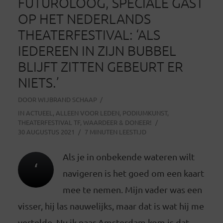
FUTUROLOOG, SPECIALE GAST
OP HET NEDERLANDS
THEATERFESTIVAL: ‘ALS
IEDEREEN IN ZIJN BUBBEL
BLIJFT ZITTEN GEBEURT ER
NIETS.’
DOOR
WIJBRAND SCHAAP
IN
ACTUEEL
,
ALLEEN VOOR LEDEN
,
PODIUMKUNST
,
THEATERFESTIVAL TF
,
WAARDEER & DONEER!
30 AUGUSTUS 2021
7 MINUTEN LEESTIJD
Als je in onbekende wateren wilt
‘
navigeren is het goed om een kaart
mee te nemen. Mijn vader was een
visser, hij las nauwelijks, maar dat is wat hij me
vertelde. Nu ik naar Amsterdam kom is dat