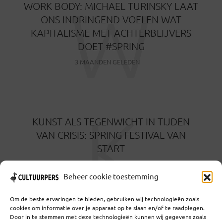
W
WORK BODY: MICHAEL TURINSKY LAAT
ONS INDRINGEND VOELEN WAT
KAPITALISME MET ACHTERBLIJVERS
DOET #SPRING
3 MAANDEN GELEDEN
K
KUNST ALS TEGENWICHT IN TIJDEN
VAN CRISIS: SPRING FESTIVAL VAN
START
3 MAANDEN GELEDEN
Beheer cookie toestemming
Om de beste ervaringen te bieden, gebruiken wij technologieën zoals
cookies om informatie over je apparaat op te slaan en/of te raadplegen.
Door in te stemmen met deze technologieën kunnen wij gegevens zoals