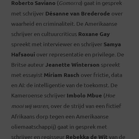
Roberto Saviano
(
Gomorra
) gaat in gesprek
Désanne van Brederode
met schrijver
over
waarheid en criminaliteit. De Amerikaanse
Roxane Gay
schrijver en cultuurcriticus
Samya
spreekt met interviewer en schrijver
Hafsaoui
over representatie en privilege. De
Jeanette Winterson
Britse auteur
spreekt
Miriam Rasch
met essayist
over frictie, data
en AI: de intelligentie van de toekomst. De
Imbolo Mbue
Kameroense schrijver
(
Hoe
mooi wij waren,
over de strijd van een fictief
Afrikaans dorp tegen een Amerikaanse
oliemaatschappij) gaat in gesprek met
Rebekka de Wit
schrijver en regisseur
van de