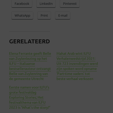
Facebook
LinkedIn
Pinterest
WhatsApp
Print
E-mail
GERELATEERD
Elena Ferrante geeft Belle
Mahat Arab wint ILFU
van Zuylenlezing op het
Verhalenwedstrijd 2021:
ILFU – Italiaanse
Uit 723 inzendingen werd
bestsellerauteur ontvangt
zijn spoken word opname
Belle van Zuylenring van
‘Part-time vaders’ tot
de gemeente Utrecht
beste verhaal verkozen
Eerste namen voor ILFU’s
grote festivaldag
Exploring Stories; Het
festivalthema van ILFU
2023 is ‘What’s the story?’