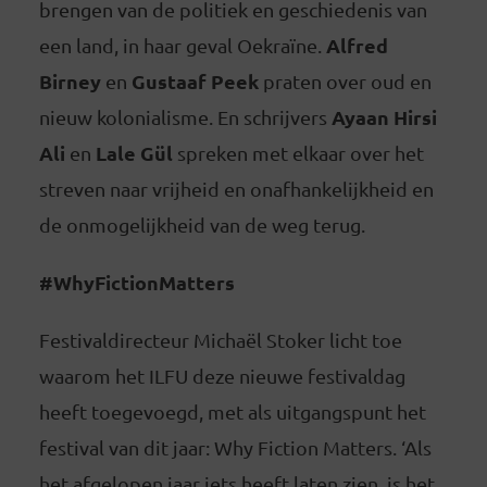
brengen van de politiek en geschiedenis van
Alfred
een land, in haar geval Oekraïne.
Birney
Gustaaf Peek
en
praten over oud en
Ayaan Hirsi
nieuw kolonialisme. En schrijvers
Ali
Lale Gül
en
spreken met elkaar over het
streven naar vrijheid en onafhankelijkheid en
de onmogelijkheid van de weg terug.
#WhyFictionMatters
Festivaldirecteur Michaël Stoker licht toe
waarom het ILFU deze nieuwe festivaldag
heeft toegevoegd, met als uitgangspunt het
festival van dit jaar: Why Fiction Matters. ‘Als
het afgelopen jaar iets heeft laten zien, is het