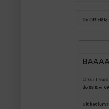
De Officiële
BAAA
Circus Treurd
do 08 & vr 0
Uit het jury