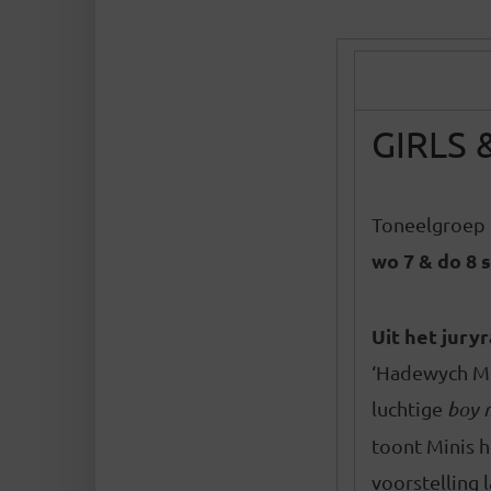
GIRLS 
Toneelgroep 
wo 7 & do 8 
Uit het jury
‘Hadewych Mi
luchtige
boy m
toont Minis h
voorstelling 