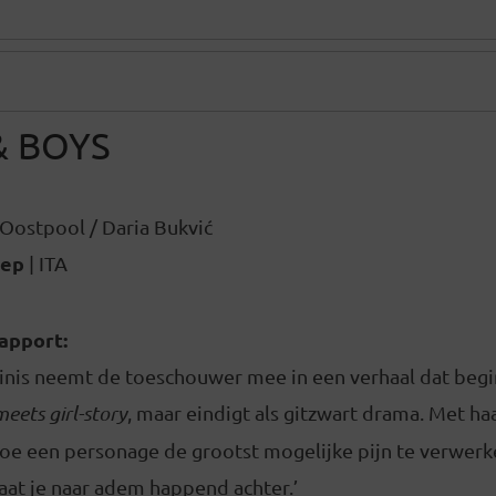
& BOYS
Oostpool / Daria Bukvić
sep
| ITA
rapport:
nis neemt de toeschouwer mee in een verhaal dat begin
eets girl-story
, maar eindigt als gitzwart drama. Met ha
oe een personage de grootst mogelijke pijn te verwerke
laat je naar adem happend achter.’