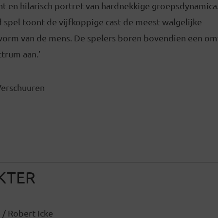
ent en hilarisch portret van hardnekkige groepsdynamica
spel toont de vijfkoppige cast de meest walgelijke
svorm van de mens. De spelers boren bovendien een om
trum aan.’
Verschuuren
KTER
/ Robert Icke