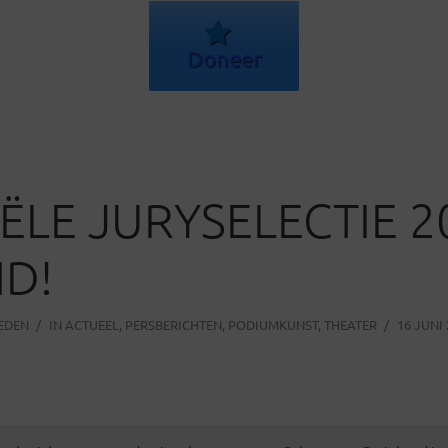
Doneer
IËLE JURYSELECTIE 20
D!
LEDEN
IN
ACTUEEL
,
PERSBERICHTEN
,
PODIUMKUNST
,
THEATER
16 JUNI