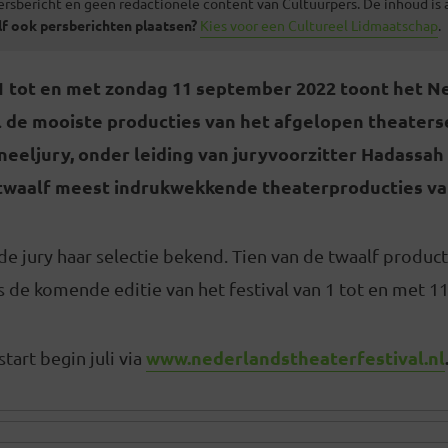
ersbericht en geen redactionele content van Cultuurpers. De inhoud is
lf ook persberichten plaatsen?
Kies voor een Cultureel Lidmaatschap
.
 tot en met zondag 11 september 2022 toont het N
l de mooiste producties van het afgelopen theaters
eeljury, onder leiding van juryvoorzitter Hadassah 
twaalf meest indrukwekkende theaterproducties v
 jury haar selectie bekend. Tien van de twaalf producti
ens de komende editie van het festival van 1 tot en met 
www.nederlandstheaterfestival.nl
tart begin juli via