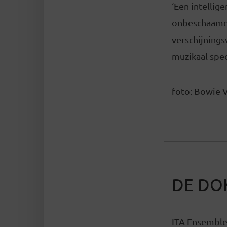
‘Een intellig
onbeschaamd 
verschijning
muzikaal spec
foto: Bowie 
DE DO
ITA Ensemble 