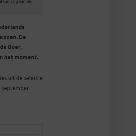
 afkomstig van de
ederlands
eizoen. De
de Boer,
an het moment.
es uit de selectie
11 september.
.