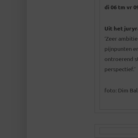
di 06 tm vr 
Uit het jury
‘Zeer ambiti
pijnpunten e
ontroerend st
perspectief.’
foto: Dim Ba