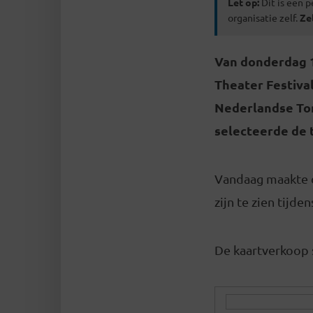
Let op:
Dit is een p
organisatie zelf.
Ze
Van donderdag 1
Theater Festiva
Nederlandse Ton
selecteerde de 
Vandaag maakte de
zijn te zien tijd
De kaartverkoop s