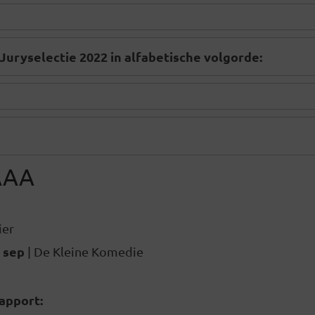
 Juryselectie 2022 in alfabetische volgorde:
AAA
ier
9 sep
| De Kleine Komedie
rapport: