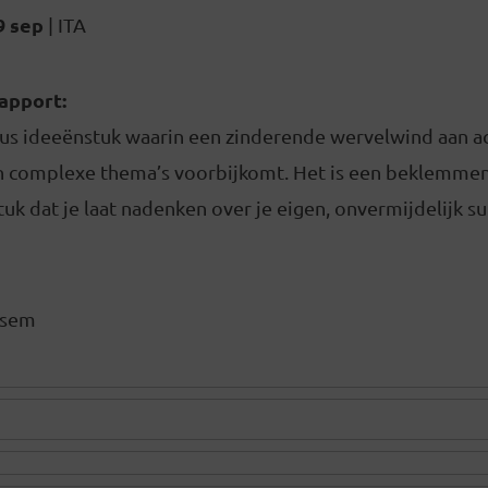
09 sep
| ITA
rapport:
eus ideeënstuk waarin een zinderende wervelwind aan a
n complexe thema’s voorbijkomt. Het is een beklemme
uk dat je laat nadenken over je eigen, onvermijdelijk s
lsem