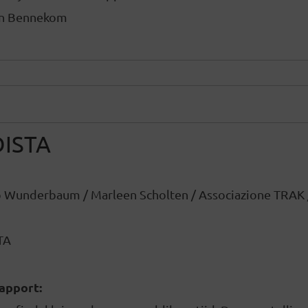
van Bennekom
DISTA
 Wunderbaum / Marleen Scholten / Associazione TRAK 
TA
rapport: