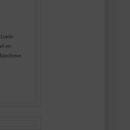
ctuele
nd en
ubjectieve