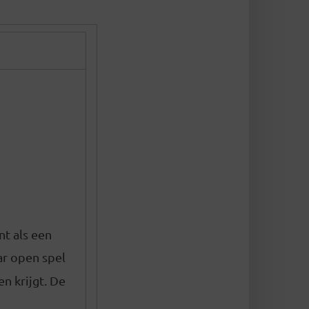
t als een
ar open spel
n krijgt. De