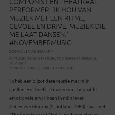
COMPONIST EN THEATRAAL
PERFORMER: ‘IK HOU VAN
MUZIEK MET EEN RITME,
GEVOEL EN DRIVE. MUZIEK DIE
ME LAAT DANSEN.’
#NOVEMBERMUSIC
DOOR
WIJBRAND SCHAAP
IN
MUZIEK
,
NOVEMBER MUSIC
,
PODIUMKUNST
,
SPECIALS
,
THEATER
27 OKTOBER 2022
8 MINUTEN LEESTIJD
‘Ik heb een bijzondere relatie met mijn
spullen. Het heeft te maken met bepaalde
emotionele ervaringen in mijn leven.’
Genevieve Murphy (Schotland, 1988) slaat met
“The Spot Where I Find Myself’ een nieuwe