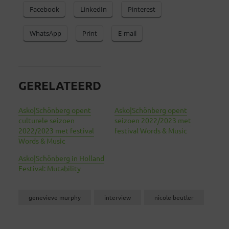
Facebook
LinkedIn
Pinterest
WhatsApp
Print
E-mail
GERELATEERD
Asko|Schönberg opent
Asko|Schönberg opent
culturele seizoen
seizoen 2022/2023 met
2022/2023 met festival
festival Words & Music
Words & Music
Asko|Schönberg in Holland
Festival: Mutability
genevieve murphy
interview
nicole beutler