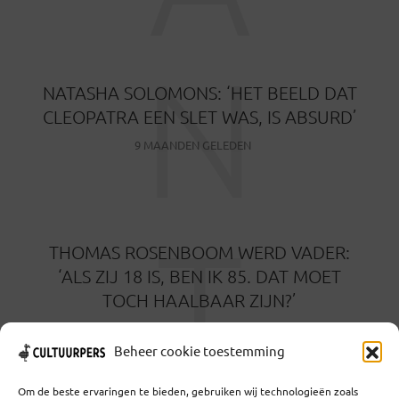
N
NATASHA SOLOMONS: ‘HET BEELD DAT
CLEOPATRA EEN SLET WAS, IS ABSURD’
9 MAANDEN GELEDEN
T
THOMAS ROSENBOOM WERD VADER:
‘ALS ZIJ 18 IS, BEN IK 85. DAT MOET
TOCH HAALBAAR ZIJN?’
9 MAANDEN GELEDEN
Beheer cookie toestemming
Om de beste ervaringen te bieden, gebruiken wij technologieën zoals